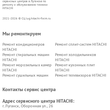
сервисных центров в Луганске по
ремонту и обслуживанию техники
HITACHI
2021-2026 © СЦ lug.hitachi-fixim.ru
Мы ремонтируем
Ремонт кондиционеров
Ремонт сплит-систем HITACHI
HITACHI
Ремонт стиральных машин
Ремонт холодильников
HITACHI
HITACHI
Ремонт морозильных камер
Ремонт кухонных плит
HITACHI
HITACHI
Ремонт сушильных машин
Ремонт телевизоров HITACHI
HITACHI
Ремонт систем хранения
Ремонт снегоуборщиков
Контакты сервис центра
данных HITACHI
HITACHI
Ремонт варочных панелей
Ремонт водонагревателей
Адрес сервисного центра HITACHI:
HITACHI
HITACHI
г. Луганск, Оборонная ул., 26