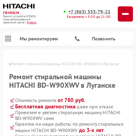
+7 (863) 333-79-21
FIX-HITACHI
Ежедневно с 9:00 до 21:00
Ремонт устройств HITACHI
Специализированный
cервисный центр г.
Луганск
Мы ремонтируем
Позвонить
анске
Ремонт стиральной машины HITACHI BD-W90XWV в Луганске
Ремонт стиральной машины
HITACHI BD-W90XWV в Луганске
от 780 руб.
Стоимость ремонта
Бесплатная диагностика
даже при отказе
Привезем и увезем стиральную машину HITACHI
BD-W90XWV сами
Ремонт кондиционеров HITACHI
Ремонт снегоуборщиков HITACHI
Ремонт водонагревателей HITACHI
Ремонт систем хранения данных HITACHI
Ремонт морозильных камер HITACHI
Ремонт сушильных машин HITACHI
Ремонт варочных панелей HITACHI
Ремонт посудомоечных машин HITACHI
Гарантия на наши работы по ремонту стиральных
до 3-х лет
машин HITACHI BD-W90XWV