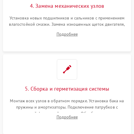
4. Замена механических узлов
Установка новых подшипников и сальников с применением
влагостойкой смазки. Замена изношенных щеток двигателя,
порванного ремня привода, неисправного сливного насоса
Подробнее
или поврежденной резиновой манжеты.
5. Сборка и герметизация системы
Монтаж всех узлов в обратном порядке. Установка бака на
пружины и амортизаторы. Подключение патрубков с
надежной фиксацией хомутами. Обработка стыков
Подробнее
герметиком для предотвращения возможных протечек воды.