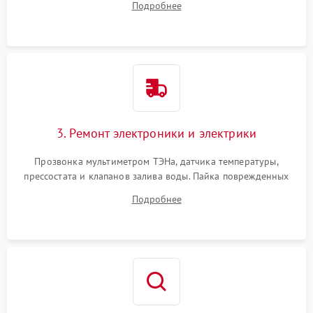
Подробнее
крестовины на износ, а манжеты люка на разрывы.
3. Ремонт электроники и электрики
Прозвонка мультиметром ТЭНа, датчика температуры,
прессостата и клапанов залива воды. Пайка поврежденных
дорожек или замена симисторов на плате управления.
Подробнее
Восстановление целостности проводки и контактов.