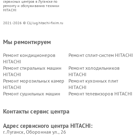
сервисных центров в Луганске по
ремонту и обслуживанию техники
HITACHI
2021-2026 © СЦ lug.hitachi-fixim.ru
Мы ремонтируем
Ремонт кондиционеров
Ремонт сплит-систем HITACHI
HITACHI
Ремонт стиральных машин
Ремонт холодильников
HITACHI
HITACHI
Ремонт морозильных камер
Ремонт кухонных плит
HITACHI
HITACHI
Ремонт сушильных машин
Ремонт телевизоров HITACHI
HITACHI
Ремонт систем хранения
Ремонт снегоуборщиков
Контакты сервис центра
данных HITACHI
HITACHI
Ремонт варочных панелей
Ремонт водонагревателей
Адрес сервисного центра HITACHI:
HITACHI
HITACHI
г. Луганск, Оборонная ул., 26