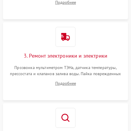
Подробнее
крестовины на износ, а манжеты люка на разрывы.
3. Ремонт электроники и электрики
Прозвонка мультиметром ТЭНа, датчика температуры,
прессостата и клапанов залива воды. Пайка поврежденных
дорожек или замена симисторов на плате управления.
Подробнее
Восстановление целостности проводки и контактов.