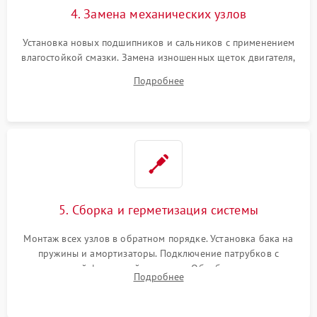
4. Замена механических узлов
Установка новых подшипников и сальников с применением
влагостойкой смазки. Замена изношенных щеток двигателя,
порванного ремня привода, неисправного сливного насоса
Подробнее
или поврежденной резиновой манжеты.
5. Сборка и герметизация системы
Монтаж всех узлов в обратном порядке. Установка бака на
пружины и амортизаторы. Подключение патрубков с
надежной фиксацией хомутами. Обработка стыков
Подробнее
герметиком для предотвращения возможных протечек воды.