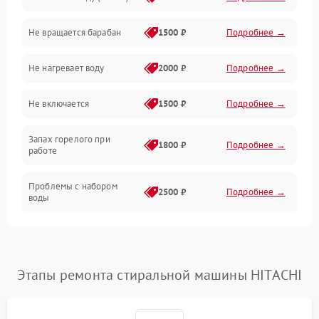
Водоснабжение
Не вращается барабан
1500 ₽
Подробнее →
Слив
Не нагревает воду
2000 ₽
Подробнее →
Программное обеспечение
Не включается
1500 ₽
Подробнее →
Запах горелого при
1800 ₽
Подробнее →
работе
Проблемы с набором
2500 ₽
Подробнее →
воды
Замена ТЭНа
2200 ₽
Подробнее →
Замена платы управления
2200 ₽
Подробнее →
Этапы ремонта стиральной машины HITACHI