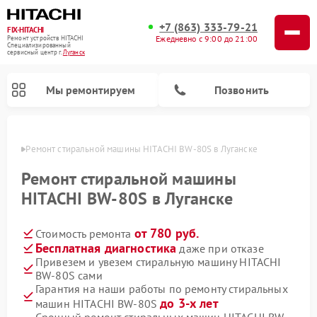
+7 (863) 333-79-21
FIX-HITACHI
Ежедневно с 9:00 до 21:00
Ремонт устройств HITACHI
Специализированный
cервисный центр г.
Луганск
Мы ремонтируем
Позвонить
анске
Ремонт стиральной машины HITACHI BW-80S в Луганске
Ремонт стиральной машины
HITACHI BW-80S в Луганске
от 780 руб.
Стоимость ремонта
Бесплатная диагностика
даже при отказе
Привезем и увезем стиральную машину HITACHI
BW-80S сами
Ремонт кондиционеров HITACHI
Ремонт снегоуборщиков HITACHI
Ремонт водонагревателей HITACHI
Ремонт систем хранения данных HITACHI
Ремонт морозильных камер HITACHI
Ремонт сушильных машин HITACHI
Ремонт варочных панелей HITACHI
Ремонт посудомоечных машин HITACHI
Гарантия на наши работы по ремонту стиральных
до 3-х лет
машин HITACHI BW-80S