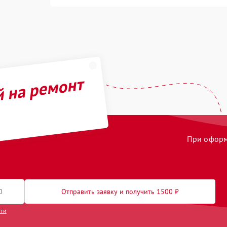
й на ремонт
При оформл
Отправить заявку и получить 1500 ₽
сти