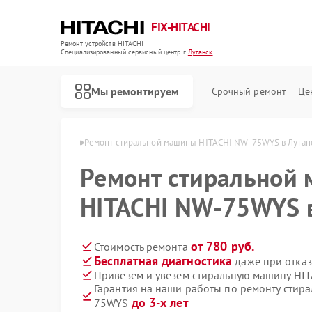
FIX-HITACHI
Ремонт устройств HITACHI
Специализированный cервисный центр г.
Луганск
Мы ремонтируем
Срочный ремонт
Це
HITACHI в Луганске
Ремонт стиральной машины HITACHI NW-75WYS в Луган
Ремонт стиральной
HITACHI NW-75WYS в
от 780 руб.
Стоимость ремонта
Бесплатная диагностика
даже при отказ
Привезем и увезем стиральную машину HI
Гарантия на наши работы по ремонту стир
до 3-х лет
75WYS
Ремонт кондиционеров HITACHI
Ремонт холодильников HITACHI
Ремонт морозильных камер HITACHI
Ремонт кухонных плит HITACHI
Ремонт сушильных машин HITACHI
Ремонт систем хранения данных HITACHI
Ремонт снегоуборщиков HITACHI
Ремонт варочных панелей HITACHI
Ремонт водонагревателей HITACHI
Ремонт посудомоечных машин HITACHI