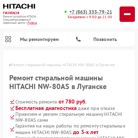
+7 (863) 333-79-21
FIX-HITACHI
Ежедневно с 9:00 до 21:00
Ремонт устройств HITACHI
Специализированный
cервисный центр г.
Луганск
Мы ремонтируем
Позвонить
анске
Ремонт стиральной машины HITACHI NW-80AS в Луганске
Ремонт стиральной машины
HITACHI NW-80AS в Луганске
от 780 руб.
Стоимость ремонта
Бесплатная диагностика
даже при отказе
Привезем и увезем стиральную машину HITACHI
NW-80AS сами
Ремонт кондиционеров HITACHI
Ремонт снегоуборщиков HITACHI
Ремонт водонагревателей HITACHI
Ремонт систем хранения данных HITACHI
Ремонт морозильных камер HITACHI
Ремонт сушильных машин HITACHI
Ремонт варочных панелей HITACHI
Ремонт посудомоечных машин HITACHI
Гарантия на наши работы по ремонту стиральных
до 3-х лет
машин HITACHI NW-80AS