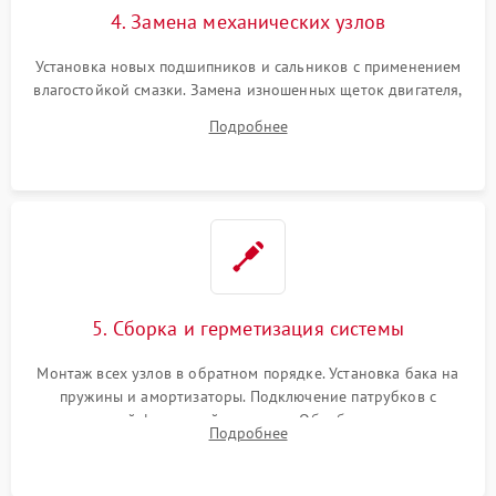
4. Замена механических узлов
Установка новых подшипников и сальников с применением
влагостойкой смазки. Замена изношенных щеток двигателя,
порванного ремня привода, неисправного сливного насоса
Подробнее
или поврежденной резиновой манжеты.
5. Сборка и герметизация системы
Монтаж всех узлов в обратном порядке. Установка бака на
пружины и амортизаторы. Подключение патрубков с
надежной фиксацией хомутами. Обработка стыков
Подробнее
герметиком для предотвращения возможных протечек воды.