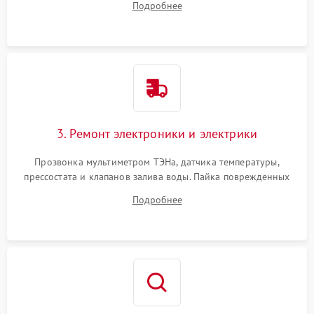
Подробнее
крестовины на износ, а манжеты люка на разрывы.
3. Ремонт электроники и электрики
Прозвонка мультиметром ТЭНа, датчика температуры,
прессостата и клапанов залива воды. Пайка поврежденных
дорожек или замена симисторов на плате управления.
Подробнее
Восстановление целостности проводки и контактов.