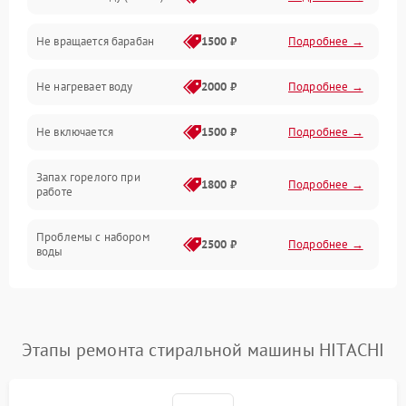
Водоснабжение
Не вращается барабан
1500 ₽
Подробнее →
Слив
Не нагревает воду
2000 ₽
Подробнее →
Программное обеспечение
Не включается
1500 ₽
Подробнее →
Запах горелого при
1800 ₽
Подробнее →
работе
Проблемы с набором
2500 ₽
Подробнее →
воды
Замена ТЭНа
2200 ₽
Подробнее →
Замена платы управления
2200 ₽
Подробнее →
Этапы ремонта стиральной машины HITACHI