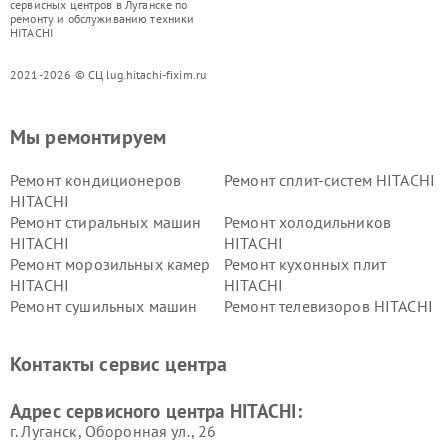
сервисных центров в Луганске по
ремонту и обслуживанию техники
HITACHI
2021-2026 © СЦ lug.hitachi-fixim.ru
Мы ремонтируем
Ремонт кондиционеров
Ремонт сплит-систем HITACHI
HITACHI
Ремонт стиральных машин
Ремонт холодильников
HITACHI
HITACHI
Ремонт морозильных камер
Ремонт кухонных плит
HITACHI
HITACHI
Ремонт сушильных машин
Ремонт телевизоров HITACHI
HITACHI
Ремонт систем хранения
Ремонт снегоуборщиков
Контакты сервис центра
данных HITACHI
HITACHI
Ремонт варочных панелей
Ремонт водонагревателей
Адрес сервисного центра HITACHI:
HITACHI
HITACHI
г. Луганск, Оборонная ул., 26