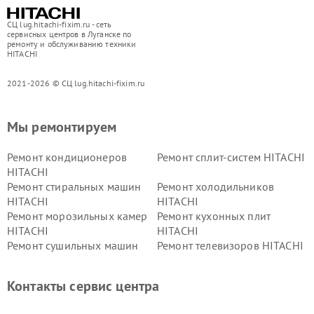
СЦ lug.hitachi-fixim.ru - сеть
сервисных центров в Луганске по
ремонту и обслуживанию техники
HITACHI
2021-2026 © СЦ lug.hitachi-fixim.ru
Мы ремонтируем
Ремонт кондиционеров
Ремонт сплит-систем HITACHI
HITACHI
Ремонт стиральных машин
Ремонт холодильников
HITACHI
HITACHI
Ремонт морозильных камер
Ремонт кухонных плит
HITACHI
HITACHI
Ремонт сушильных машин
Ремонт телевизоров HITACHI
HITACHI
Ремонт систем хранения
Ремонт снегоуборщиков
Контакты сервис центра
данных HITACHI
HITACHI
Ремонт варочных панелей
Ремонт водонагревателей