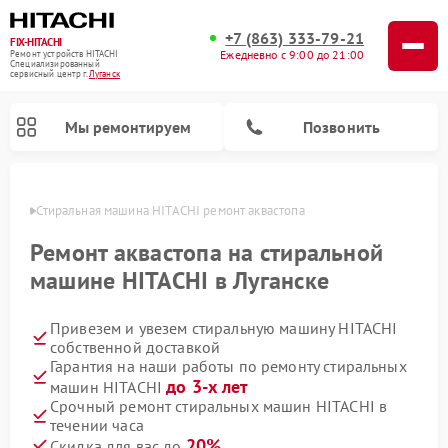
+7 (863) 333-79-21
FIX-HITACHI
Ежедневно с 9:00 до 21:00
Ремонт устройств HITACHI
Специализированный
cервисный центр г.
Луганск
Мы ремонтируем
Позвонить
анске
Стиральная машина HITACHI ремонт аквастопа
Ремонт аквастопа на стиральной
машине HITACHI в Луганске
Привезем и увезем стиральную машину HITACHI
собственной доставкой
Гарантия на наши работы по ремонту стиральных
до 3-х лет
машин HITACHI
Ремонт кондиционеров HITACHI
Ремонт снегоуборщиков HITACHI
Ремонт водонагревателей HITACHI
Ремонт систем хранения данных HITACHI
Ремонт морозильных камер HITACHI
Ремонт сушильных машин HITACHI
Ремонт варочных панелей HITACHI
Ремонт посудомоечных машин HITACHI
Срочный ремонт стиральных машин HITACHI в
течении часа
20%
Скидка для вас до