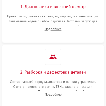
1. Диагностика и внешний осмотр
Проверка подключения к сети, водопроводу и канализации.
Считывание кодов ошибок с дисплея. Тестовый запуск для
выявления посторонних шумов, протечек или сбоев в работе
Подробнее
электронного модуля управления.
2. Разборка и дефектовка деталей
Снятие панелей корпуса, дозатора и панели управления.
Осмотр приводного ремня, ТЭНа, сливного насоса и
амортизаторов. Проверка подшипников барабана и
Подробнее
крестовины на износ, а манжеты люка на разрывы.