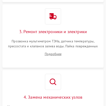
3. Ремонт электроники и электрики
Прозвонка мультиметром ТЭНа, датчика температуры,
прессостата и клапанов залива воды. Пайка поврежденных
дорожек или замена симисторов на плате управления.
Подробнее
Восстановление целостности проводки и контактов.
4. Замена механических узлов