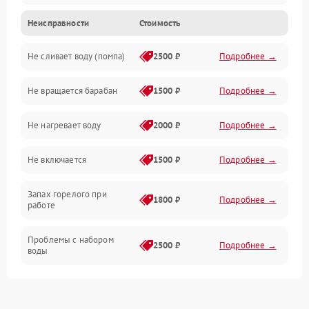
Неисправности
Стоимость
Электропитание
Не сливает воду (помпа)
2500 ₽
Подробнее →
Водоснабжение
Не вращается барабан
1500 ₽
Подробнее →
Слив
Не нагревает воду
2000 ₽
Подробнее →
Программное обеспечение
Не включается
1500 ₽
Подробнее →
Запах горелого при
1800 ₽
Подробнее →
работе
Проблемы с набором
2500 ₽
Подробнее →
воды
Замена ТЭНа
2200 ₽
Подробнее →