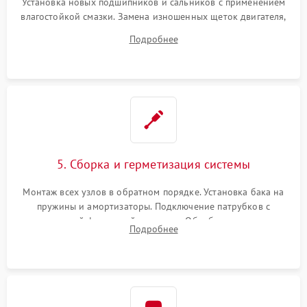
Установка новых подшипников и сальников с применением
влагостойкой смазки. Замена изношенных щеток двигателя,
порванного ремня привода, неисправного сливного насоса
Подробнее
или поврежденной резиновой манжеты.
5. Сборка и герметизация системы
Монтаж всех узлов в обратном порядке. Установка бака на
пружины и амортизаторы. Подключение патрубков с
надежной фиксацией хомутами. Обработка стыков
Подробнее
герметиком для предотвращения возможных протечек воды.