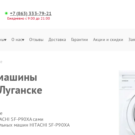
+7 (863) 333-79-21
Ежедневно с 9:00 до 21:00
ны
О нас
Отзывы
Доставка
Гарантии
Акции и скидки
Зая
ке
 машины
 Луганске
е
ACHI SF-P90XA сами
альных машин HITACHI SF-P90XA