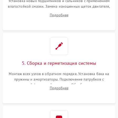
Установка новых подшипников и сальников с применением
влагостойкой смазки. Замена изношенных щеток двигателя,
порванного ремня привода, неисправного сливного насоса
Подробнее
или поврежденной резиновой манжеты.
5. Сборка и герметизация системы
Монтаж всех узлов в обратном порядке. Установка бака на
пружины и амортизаторы. Подключение патрубков с
надежной фиксацией хомутами. Обработка стыков
Подробнее
герметиком для предотвращения возможных протечек воды.