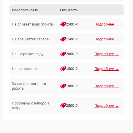
Неисправности
Стоимость
Электропитание
Не сливает воду (помпа)
2500 ₽
Подробнее →
Водоснабжение
Не вращается барабан
1500 ₽
Подробнее →
Слив
Не нагревает воду
2000 ₽
Подробнее →
Программное обеспечение
Не включается
1500 ₽
Подробнее →
Запах горелого при
1800 ₽
Подробнее →
работе
Проблемы с набором
2500 ₽
Подробнее →
воды
Замена ТЭНа
2200 ₽
Подробнее →