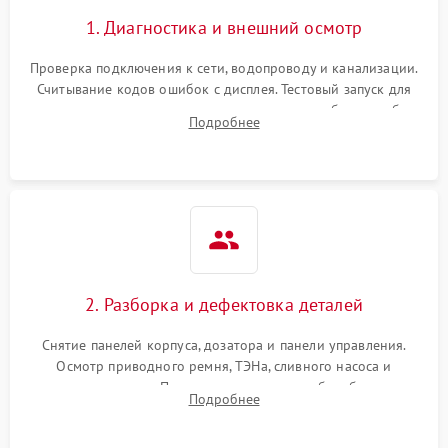
1. Диагностика и внешний осмотр
Проверка подключения к сети, водопроводу и канализации.
Считывание кодов ошибок с дисплея. Тестовый запуск для
выявления посторонних шумов, протечек или сбоев в работе
Подробнее
электронного модуля управления.
2. Разборка и дефектовка деталей
Снятие панелей корпуса, дозатора и панели управления.
Осмотр приводного ремня, ТЭНа, сливного насоса и
амортизаторов. Проверка подшипников барабана и
Подробнее
крестовины на износ, а манжеты люка на разрывы.