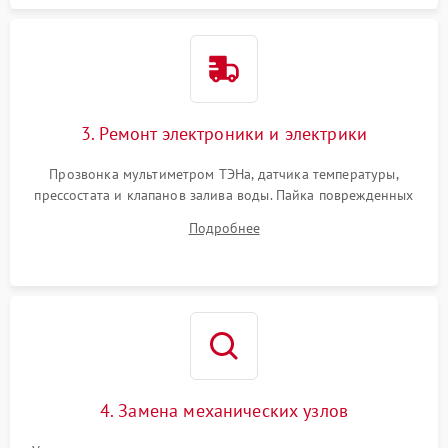
3. Ремонт электроники и электрики
Прозвонка мультиметром ТЭНа, датчика температуры,
прессостата и клапанов залива воды. Пайка поврежденных
дорожек или замена симисторов на плате управления.
Подробнее
Восстановление целостности проводки и контактов.
4. Замена механических узлов