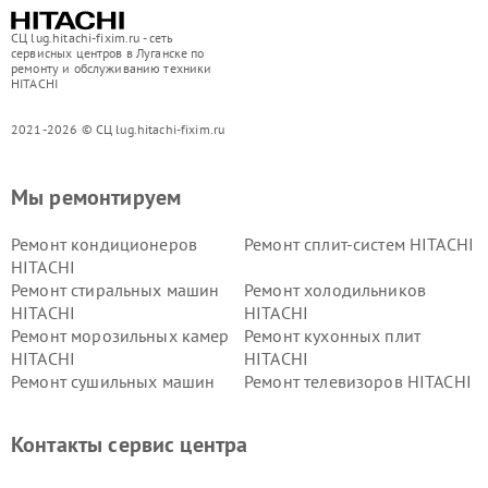
СЦ lug.hitachi-fixim.ru - сеть
сервисных центров в Луганске по
ремонту и обслуживанию техники
HITACHI
2021-2026 © СЦ lug.hitachi-fixim.ru
Мы ремонтируем
Ремонт кондиционеров
Ремонт сплит-систем HITACHI
HITACHI
Ремонт стиральных машин
Ремонт холодильников
HITACHI
HITACHI
Ремонт морозильных камер
Ремонт кухонных плит
HITACHI
HITACHI
Ремонт сушильных машин
Ремонт телевизоров HITACHI
HITACHI
Ремонт систем хранения
Ремонт снегоуборщиков
Контакты сервис центра
данных HITACHI
HITACHI
Ремонт варочных панелей
Ремонт водонагревателей