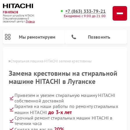
+7 (863) 333-79-21
FIX-HITACHI
Ежедневно с 9:00 до 21:00
Ремонт устройств HITACHI
Специализированный
cервисный центр г.
Луганск
Мы ремонтируем
Позвонить
анске
Стиральная машина HITACHI замена крестовины
Замена крестовины на стиральной
машине HITACHI в Луганске
Привезем и увезем стиральную машину HITACHI
собственной доставкой
Гарантия на наши работы по ремонту стиральных
до 3-х лет
машин HITACHI
Ремонт кондиционеров HITACHI
Ремонт снегоуборщиков HITACHI
Ремонт водонагревателей HITACHI
Ремонт систем хранения данных HITACHI
Ремонт морозильных камер HITACHI
Ремонт сушильных машин HITACHI
Ремонт варочных панелей HITACHI
Ремонт посудомоечных машин HITACHI
Срочный ремонт стиральных машин HITACHI в
течении часа
20%
Скидка для вас до