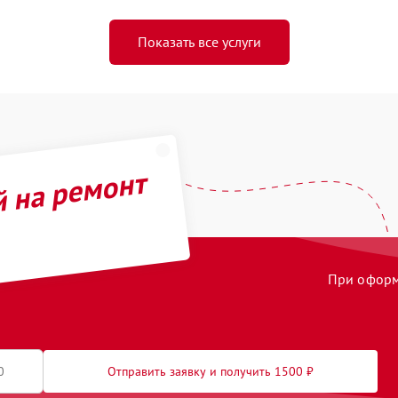
Показать все услуги
й на ремонт
При оформл
Отправить заявку и получить 1500 ₽