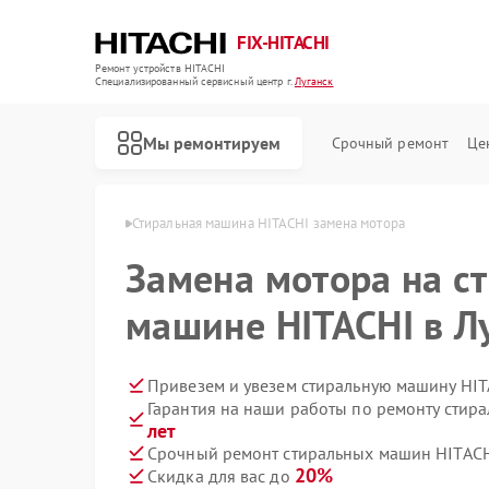
FIX-HITACHI
Ремонт устройств HITACHI
Специализированный cервисный центр г.
Луганск
Мы ремонтируем
Срочный ремонт
Це
HITACHI в Луганске
Стиральная машина HITACHI замена мотора
Замена мотора на с
машине HITACHI в Л
Привезем и увезем стиральную машину HIT
Гарантия на наши работы по ремонту сти
лет
Срочный ремонт стиральных машин HITACHI
20%
Скидка для вас до
Ремонт кондиционеров HITACHI
Ремонт холодильников HITACHI
Ремонт морозильных камер HITACHI
Ремонт кухонных плит HITACHI
Ремонт сушильных машин HITACHI
Ремонт систем хранения данных HITACHI
Ремонт снегоуборщиков HITACHI
Ремонт варочных панелей HITACHI
Ремонт водонагревателей HITACHI
Ремонт посудомоечных машин HITACHI