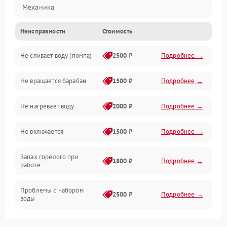
Механика
Неисправности
Стоимость
Электропитание
Не сливает воду (помпа)
2500 ₽
Подробнее →
Водоснабжение
Не вращается барабан
1500 ₽
Подробнее →
Слив
Не нагревает воду
2000 ₽
Подробнее →
Программное обеспечение
Не включается
1500 ₽
Подробнее →
Запах горелого при
1800 ₽
Подробнее →
работе
Проблемы с набором
2500 ₽
Подробнее →
воды
Замена ТЭНа
2200 ₽
Подробнее →