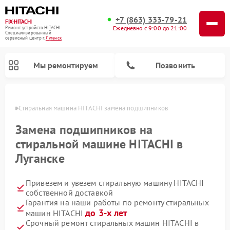
+7 (863) 333-79-21
FIX-HITACHI
Ежедневно с 9:00 до 21:00
Ремонт устройств HITACHI
Специализированный
cервисный центр г.
Луганск
Мы ремонтируем
Позвонить
анске
Стиральная машина HITACHI замена подшипников
Замена подшипников на
стиральной машине HITACHI в
Луганске
Привезем и увезем стиральную машину HITACHI
собственной доставкой
Гарантия на наши работы по ремонту стиральных
Ремонт кондиционеров HITACHI
Ремонт снегоуборщиков HITACHI
Ремонт водонагревателей HITACHI
Ремонт систем хранения данных HITACHI
Ремонт морозильных камер HITACHI
Ремонт сушильных машин HITACHI
Ремонт варочных панелей HITACHI
Ремонт посудомоечных машин HITACHI
до 3-х лет
машин HITACHI
Срочный ремонт стиральных машин HITACHI в