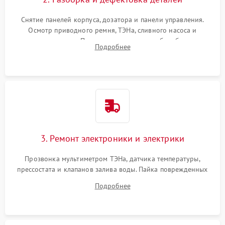
Снятие панелей корпуса, дозатора и панели управления.
Осмотр приводного ремня, ТЭНа, сливного насоса и
амортизаторов. Проверка подшипников барабана и
Подробнее
крестовины на износ, а манжеты люка на разрывы.
3. Ремонт электроники и электрики
Прозвонка мультиметром ТЭНа, датчика температуры,
прессостата и клапанов залива воды. Пайка поврежденных
дорожек или замена симисторов на плате управления.
Подробнее
Восстановление целостности проводки и контактов.