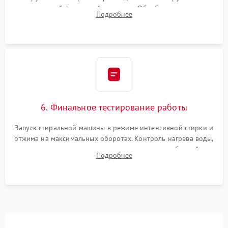
надежной фиксацией хомутами. Обработка стыков
Подробнее
герметиком для предотвращения возможных протечек воды.
6. Финальное тестирование работы
Запуск стиральной машины в режиме интенсивной стирки и
отжима на максимальных оборотах. Контроль нагрева воды,
корректности слива, отсутствия излишних вибраций,
Подробнее
посторонних стуков и протечек под корпусом.