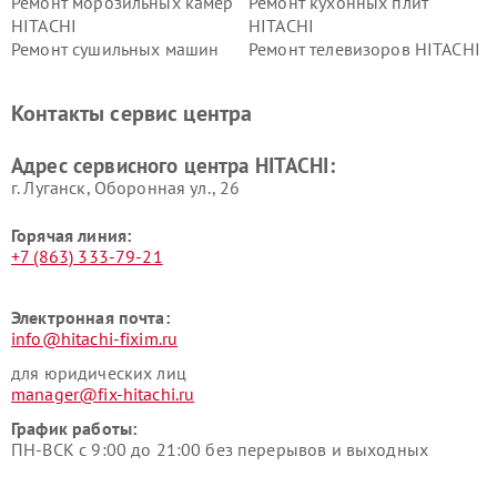
Ремонт морозильных камер
Ремонт кухонных плит
HITACHI
HITACHI
Ремонт сушильных машин
Ремонт телевизоров HITACHI
HITACHI
Ремонт систем хранения
Ремонт снегоуборщиков
Контакты сервис центра
данных HITACHI
HITACHI
Ремонт варочных панелей
Ремонт водонагревателей
Адрес сервисного центра HITACHI:
HITACHI
HITACHI
г. Луганск, Оборонная ул., 26
Горячая линия:
+7 (863) 333-79-21
Электронная почта:
info@hitachi-fixim.ru
для юридических лиц
manager@fix-hitachi.ru
График работы:
ПН-ВСК с 9:00 до 21:00 без перерывов и выходных