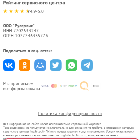
Рейтинг сервисного центра
4.9-5.0
ООО "Русервис"
ИНН 7702633247
ОГРН 1077746335776
Поделиться в соц. сетях:
Мы принимаем
все формы оплаты
Политика конфиденциальности
Вся информация на сайте носит исключительно справочный характер.
Товарные знаки используются исключительно для описания устройств, в отношении которых
сервисные центры lug.hitachi-fixim.ru предоставляют услуги по ремонту. Услуги оказываются
в неавторизованных сервисных центрах lug.hitachi-fixim.ru, которые не связаны с
правообладателями товарных знаков или их официальными представителями.