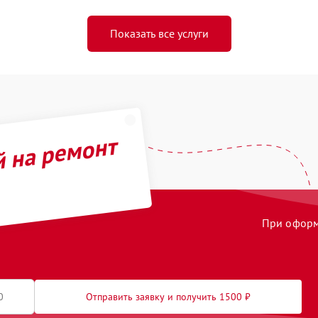
Показать все услуги
й на ремонт
При оформл
Отправить заявку и получить 1500 ₽