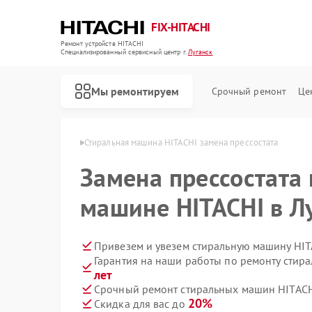
FIX-HITACHI
Ремонт устройств HITACHI
Специализированный cервисный центр г.
Луганск
Мы ремонтируем
Срочный ремонт
Це
HITACHI в Луганске
Стиральная машина HITACHI замена прессостата
Замена прессостата
машине HITACHI в Л
Привезем и увезем стиральную машину HIT
Гарантия на наши работы по ремонту сти
лет
Срочный ремонт стиральных машин HITACHI
20%
Скидка для вас до
Ремонт кондиционеров HITACHI
Ремонт холодильников HITACHI
Ремонт морозильных камер HITACHI
Ремонт кухонных плит HITACHI
Ремонт сушильных машин HITACHI
Ремонт систем хранения данных HITACHI
Ремонт снегоуборщиков HITACHI
Ремонт варочных панелей HITACHI
Ремонт водонагревателей HITACHI
Ремонт посудомоечных машин HITACHI