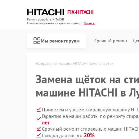
FIX-HITACHI
Ремонт устройств HITACHI
Специализированный cервисный центр г.
Луганск
Мы ремонтируем
Срочный ремонт
Це
HITACHI в Луганске
Стиральная машина HITACHI замена щёток
Замена щёток на ст
машине HITACHI в Л
Привезем и увезем стиральную машину HIT
Гарантия на наши работы по ремонту сти
лет
Срочный ремонт стиральных машин HITACHI
20%
Скидка для вас до
Ремонт кондиционеров HITACHI
Ремонт холодильников HITACHI
Ремонт морозильных камер HITACHI
Ремонт кухонных плит HITACHI
Ремонт сушильных машин HITACHI
Ремонт систем хранения данных HITACHI
Ремонт снегоуборщиков HITACHI
Ремонт варочных панелей HITACHI
Ремонт водонагревателей HITACHI
Ремонт посудомоечных машин HITACHI