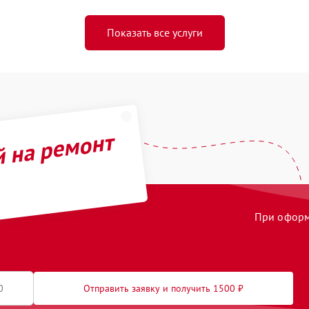
Показать все услуги
й на ремонт
При оформл
Отправить заявку и получить 1500 ₽