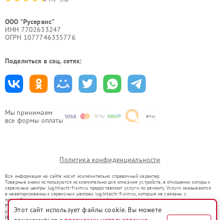
ООО "Русервис"
ИНН 7702633247
ОГРН 1077746335776
Поделиться в соц. сетях:
Мы принимаем
все формы оплаты
Политика конфиденциальности
Вся информация на сайте носит исключительно справочный характер.
Товарные знаки используются исключительно для описания устройств, в отношении которых
сервисные центры lug.hitachi-fixim.ru предоставляют услуги по ремонту. Услуги оказываются
в неавторизованных сервисных центрах lug.hitachi-fixim.ru, которые не связаны с
правообладателями товарных знаков или их официальными представителями.
Ремонт осуществляется для устройств, уже введенных в гражданский оборот в соответствии
Этот сайт использует файлы cookie. Вы можете
со статьей 1487 ГК РФ.
Использование товарных знаков не преследует цели индивидуализации услуг или введения