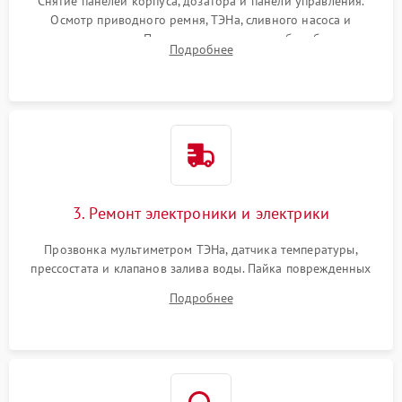
Снятие панелей корпуса, дозатора и панели управления.
Осмотр приводного ремня, ТЭНа, сливного насоса и
амортизаторов. Проверка подшипников барабана и
Подробнее
крестовины на износ, а манжеты люка на разрывы.
3. Ремонт электроники и электрики
Прозвонка мультиметром ТЭНа, датчика температуры,
прессостата и клапанов залива воды. Пайка поврежденных
дорожек или замена симисторов на плате управления.
Подробнее
Восстановление целостности проводки и контактов.