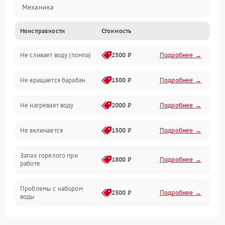
Механика
Неисправности
Стоимость
Электропитание
Не сливает воду (помпа)
2500 ₽
Подробнее →
Водоснабжение
Не вращается барабан
1500 ₽
Подробнее →
Слив
Не нагревает воду
2000 ₽
Подробнее →
Программное обеспечение
Не включается
1500 ₽
Подробнее →
Запах горелого при
1800 ₽
Подробнее →
работе
Проблемы с набором
2500 ₽
Подробнее →
воды
Замена ТЭНа
2200 ₽
Подробнее →