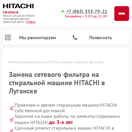
+7 (863) 333-79-21
FIX-HITACHI
Ежедневно с 9:00 до 21:00
Ремонт устройств HITACHI
Специализированный
cервисный центр г.
Луганск
Мы ремонтируем
Позвонить
анске
Стиральная машина HITACHI замена сетевого фильтра
Замена сетевого фильтра на
стиральной машине HITACHI в
Луганске
Привезем и увезем стиральную машину HITACHI
собственной доставкой
Гарантия на наши работы по ремонту стиральных
Ремонт кондиционеров HITACHI
Ремонт снегоуборщиков HITACHI
Ремонт водонагревателей HITACHI
Ремонт систем хранения данных HITACHI
Ремонт морозильных камер HITACHI
Ремонт сушильных машин HITACHI
Ремонт варочных панелей HITACHI
Ремонт посудомоечных машин HITACHI
до 3-х лет
машин HITACHI
Срочный ремонт стиральных машин HITACHI в