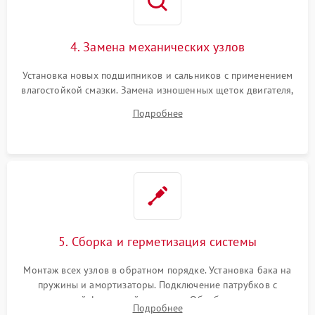
4. Замена механических узлов
Установка новых подшипников и сальников с применением
влагостойкой смазки. Замена изношенных щеток двигателя,
порванного ремня привода, неисправного сливного насоса
Подробнее
или поврежденной резиновой манжеты.
5. Сборка и герметизация системы
Монтаж всех узлов в обратном порядке. Установка бака на
пружины и амортизаторы. Подключение патрубков с
надежной фиксацией хомутами. Обработка стыков
Подробнее
герметиком для предотвращения возможных протечек воды.