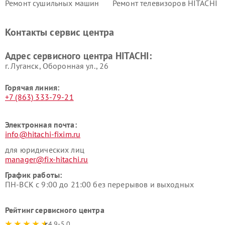
Ремонт сушильных машин
Ремонт телевизоров HITACHI
HITACHI
Ремонт систем хранения
Ремонт снегоуборщиков
Контакты сервис центра
данных HITACHI
HITACHI
Ремонт варочных панелей
Ремонт водонагревателей
Адрес сервисного центра HITACHI:
HITACHI
HITACHI
г. Луганск, Оборонная ул., 26
Горячая линия:
+7 (863) 333-79-21
Электронная почта:
info@hitachi-fixim.ru
для юридических лиц
manager@fix-hitachi.ru
График работы:
ПН-ВСК с 9:00 до 21:00 без перерывов и выходных
Рейтинг сервисного центра
4.9-5.0