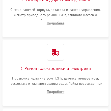
Снятие панелей корпуса, дозатора и панели управления.
Осмотр приводного ремня, ТЭНа, сливного насоса и
амортизаторов. Проверка подшипников барабана и
Подробнее
крестовины на износ, а манжеты люка на разрывы.
3. Ремонт электроники и электрики
Прозвонка мультиметром ТЭНа, датчика температуры,
прессостата и клапанов залива воды. Пайка поврежденных
дорожек или замена симисторов на плате управления.
Подробнее
Восстановление целостности проводки и контактов.