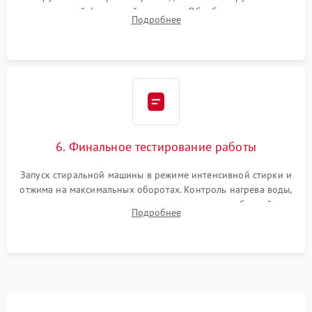
надежной фиксацией хомутами. Обработка стыков
Подробнее
герметиком для предотвращения возможных протечек воды.
6. Финальное тестирование работы
Запуск стиральной машины в режиме интенсивной стирки и
отжима на максимальных оборотах. Контроль нагрева воды,
корректности слива, отсутствия излишних вибраций,
Подробнее
посторонних стуков и протечек под корпусом.