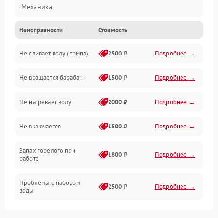
Механика
Неисправности
Стоимость
Электропитание
Не сливает воду (помпа)
2500 ₽
Подробнее →
Водоснабжение
Не вращается барабан
1500 ₽
Подробнее →
Слив
Не нагревает воду
2000 ₽
Подробнее →
Программное обеспечение
Не включается
1500 ₽
Подробнее →
Запах горелого при
1800 ₽
Подробнее →
работе
Проблемы с набором
2500 ₽
Подробнее →
воды
Замена ТЭНа
2200 ₽
Подробнее →