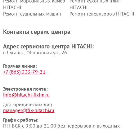
Ремонт морозильных камер
Ремонт кухонных плит
HITACHI
HITACHI
Ремонт сушильных машин
Ремонт телевизоров HITACHI
HITACHI
Ремонт систем хранения
Ремонт снегоуборщиков
Контакты сервис центра
данных HITACHI
HITACHI
Ремонт варочных панелей
Ремонт водонагревателей
Адрес сервисного центра HITACHI:
HITACHI
HITACHI
г. Луганск, Оборонная ул., 26
Горячая линия:
+7 (863) 333-79-21
Электронная почта:
info@hitachi-fixim.ru
для юридических лиц
manager@fix-hitachi.ru
График работы:
ПН-ВСК с 9:00 до 21:00 без перерывов и выходных