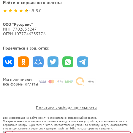
Рейтинг сервисного центра
4.9-5.0
ООО "Русервис"
ИНН 7702633247
ОГРН 1077746335776
Поделиться в соц. сетях:
Мы принимаем
все формы оплаты
Политика конфиденциальности
Вся информация на сайте носит исключительно справочный характер.
Товарные знаки используются исключительно для описания устройств, в отношении которых
сервисные центры lug.hitachi-fixim.ru предоставляют услуги по ремонту. Услуги оказываются
в неавторизованных сервисных центрах lug.hitachi-fixim.ru, которые не связаны с
правообладателями товарных знаков или их официальными представителями.