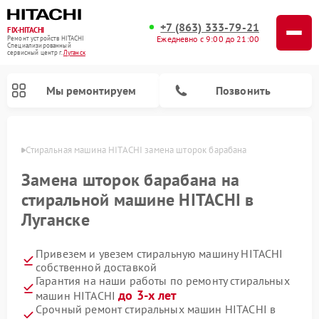
+7 (863) 333-79-21
FIX-HITACHI
Ежедневно с 9:00 до 21:00
Ремонт устройств HITACHI
Специализированный
cервисный центр г.
Луганск
Мы ремонтируем
Позвонить
анске
Стиральная машина HITACHI замена шторок барабана
Замена шторок барабана на
стиральной машине HITACHI в
Луганске
Привезем и увезем стиральную машину HITACHI
собственной доставкой
Гарантия на наши работы по ремонту стиральных
Ремонт кондиционеров HITACHI
Ремонт снегоуборщиков HITACHI
Ремонт водонагревателей HITACHI
Ремонт систем хранения данных HITACHI
Ремонт морозильных камер HITACHI
Ремонт сушильных машин HITACHI
Ремонт варочных панелей HITACHI
Ремонт посудомоечных машин HITACHI
до 3-х лет
машин HITACHI
Срочный ремонт стиральных машин HITACHI в