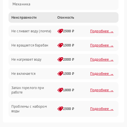
Механика
Неисправности
Стоимость
Электропитание
Не сливает воду (помпа)
2500 ₽
Подробнее →
Водоснабжение
Не вращается барабан
1500 ₽
Подробнее →
Слив
Не нагревает воду
2000 ₽
Подробнее →
Программное обеспечение
Не включается
1500 ₽
Подробнее →
Запах горелого при
1800 ₽
Подробнее →
работе
Проблемы с набором
2500 ₽
Подробнее →
воды
Замена ТЭНа
2200 ₽
Подробнее →