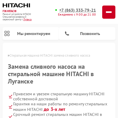
+7 (863) 333-79-21
FIX-HITACHI
Ежедневно с 9:00 до 21:00
Ремонт устройств HITACHI
Специализированный
cервисный центр г.
Луганск
Мы ремонтируем
Позвонить
анске
Стиральная машина HITACHI замена сливного насоса
Замена сливного насоса на
стиральной машине HITACHI в
Луганске
Привезем и увезем стиральную машину HITACHI
собственной доставкой
Гарантия на наши работы по ремонту стиральных
Ремонт кондиционеров HITACHI
Ремонт снегоуборщиков HITACHI
Ремонт водонагревателей HITACHI
Ремонт систем хранения данных HITACHI
Ремонт морозильных камер HITACHI
Ремонт сушильных машин HITACHI
Ремонт варочных панелей HITACHI
Ремонт посудомоечных машин HITACHI
до 3-х лет
машин HITACHI
Срочный ремонт стиральных машин HITACHI в