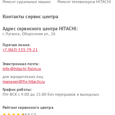
Ремонт сушильных машин
Ремонт телевизоров HITACHI
HITACHI
Ремонт систем хранения
Ремонт снегоуборщиков
Контакты сервис центра
данных HITACHI
HITACHI
Ремонт варочных панелей
Ремонт водонагревателей
Адрес сервисного центра HITACHI:
HITACHI
HITACHI
г. Луганск, Оборонная ул., 26
Горячая линия:
+7 (863) 333-79-21
Электронная почта:
info@hitachi-fixim.ru
для юридических лиц
manager@fix-hitachi.ru
График работы:
ПН-ВСК с 9:00 до 21:00 без перерывов и выходных
Рейтинг сервисного центра
4.9-5.0