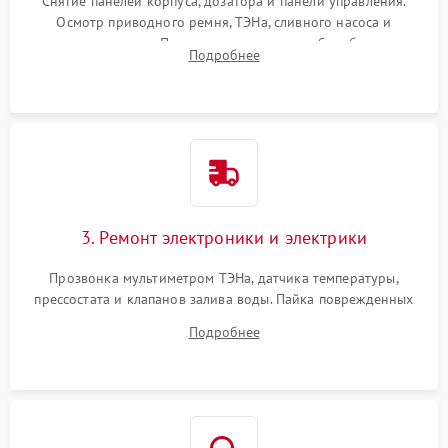
Снятие панелей корпуса, дозатора и панели управления.
Осмотр приводного ремня, ТЭНа, сливного насоса и
амортизаторов. Проверка подшипников барабана и
Подробнее
крестовины на износ, а манжеты люка на разрывы.
3. Ремонт электроники и электрики
Прозвонка мультиметром ТЭНа, датчика температуры,
прессостата и клапанов залива воды. Пайка поврежденных
дорожек или замена симисторов на плате управления.
Подробнее
Восстановление целостности проводки и контактов.