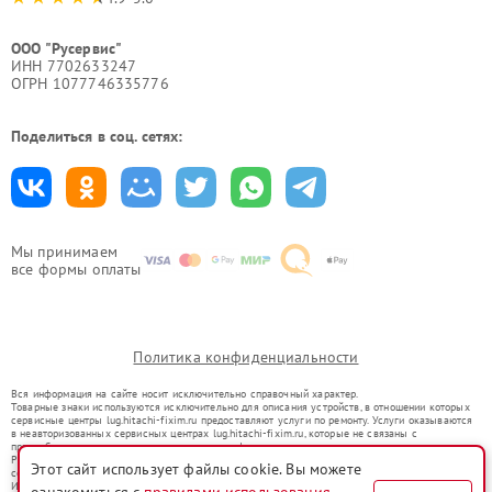
ООО "Русервис"
ИНН 7702633247
ОГРН 1077746335776
Поделиться в соц. сетях:
Мы принимаем
все формы оплаты
Политика конфиденциальности
Вся информация на сайте носит исключительно справочный характер.
Товарные знаки используются исключительно для описания устройств, в отношении которых
сервисные центры lug.hitachi-fixim.ru предоставляют услуги по ремонту. Услуги оказываются
в неавторизованных сервисных центрах lug.hitachi-fixim.ru, которые не связаны с
правообладателями товарных знаков или их официальными представителями.
Ремонт осуществляется для устройств, уже введенных в гражданский оборот в соответствии
Этот сайт использует файлы cookie. Вы можете
со статьей 1487 ГК РФ.
Использование товарных знаков не преследует цели индивидуализации услуг или введения