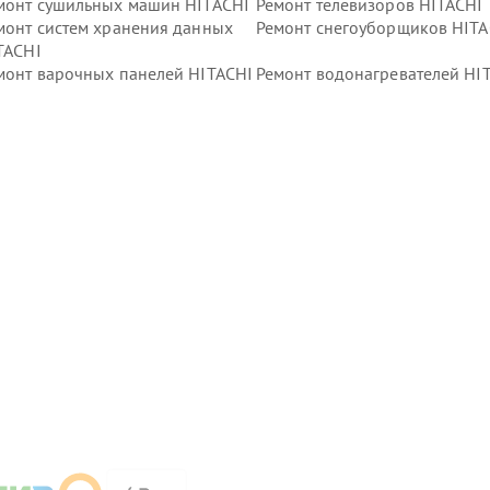
монт сушильных машин HITACHI
Ремонт телевизоров HITACHI
монт систем хранения данных
Ремонт снегоуборщиков HITA
TACHI
монт варочных панелей HITACHI
Ремонт водонагревателей HI