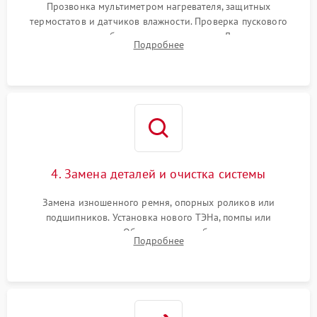
Прозвонка мультиметром нагревателя, защитных
термостатов и датчиков влажности. Проверка пускового
конденсатора, обмоток мотора и помпы. Для машин с
Подробнее
тепловым насосом — диагностика работы компрессора и
оценка циркуляции хладагента.
4. Замена деталей и очистка системы
Замена изношенного ремня, опорных роликов или
подшипников. Установка нового ТЭНа, помпы или
термодатчиков. Обязательная глубокая очистка
Подробнее
конденсатора, крыльчатки вентилятора и воздуховодов от
ворса. Восстановление платы управления.