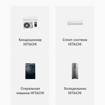
Проблемы с блоком
1800 ₽
Подробнее →
управления
Не завершает программу
1500 ₽
Подробнее →
Зависает программа
1500 ₽
Подробнее →
Кондиционер
Сплит-система
Ошибка на дисплее
1290 ₽
Подробнее →
HITACHI
HITACHI
Стиральная
Холодильник
машина HITACHI
HITACHI