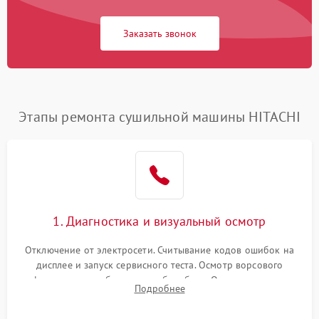
Заказать звонок
Этапы ремонта сушильной машины HITACHI
1. Диагностика и визуальный осмотр
Отключение от электросети. Считывание кодов ошибок на
дисплее и запуск сервисного теста. Осмотр ворсового
фильтра, теплообменника и барабана. Опрос клиента о
Подробнее
неисправностях (не сушит, не крутит барабан, сильно шумит
или выдает ошибку).