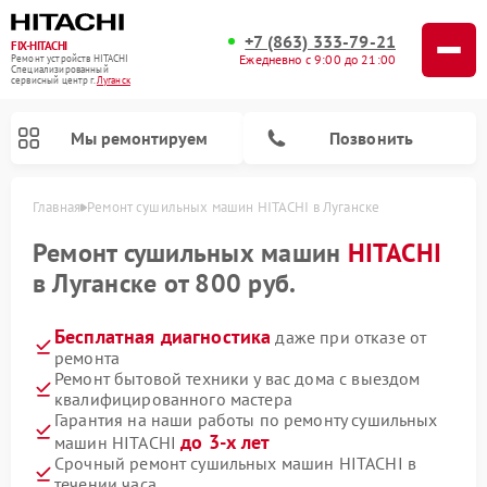
+7 (863) 333-79-21
FIX-HITACHI
Ежедневно с 9:00 до 21:00
Ремонт устройств HITACHI
Специализированный
cервисный центр г.
Луганск
Мы ремонтируем
Позвонить
Главная
Ремонт сушильных машин HITACHI в Луганске
Ремонт сушильных машин
HITACHI
в Луганске от 800 руб.
Бесплатная диагностика
даже при отказе от
ремонта
Ремонт бытовой техники у вас дома с выездом
квалифицированного мастера
Гарантия на наши работы по ремонту сушильных
Ремонт кондиционеров HITACHI
Ремонт стиральных машин HITACHI
Ремонт морозильных камер HITACHI
Ремонт снегоуборщиков HITACHI
Ремонт водонагревателей HITACHI
Ремонт систем хранения данных HITACHI
Ремонт варочных панелей HITACHI
Ремонт посудомоечных машин HITACHI
до 3-х лет
машин HITACHI
Срочный ремонт сушильных машин HITACHI в
течении часа