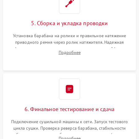
5. Сборка и укладка проводки
Установка барабана на ролики и правильное натяжение
приводного ремня через ролик натяжителя. Надежная
фиксация всех узлов, подключение клемм и шлейфов к
Подробнее
модулю управления. Монтаж корпусных панелей, люка и
верхней крышки устройства.
6. Финальное тестирование и сдача
Подключение сушильной машины к сети. Запуск тестового
цикла сушки. Проверка реверса барабана, стабильности
набора температуры, работы дренажного насоса (откачка
Подробнее