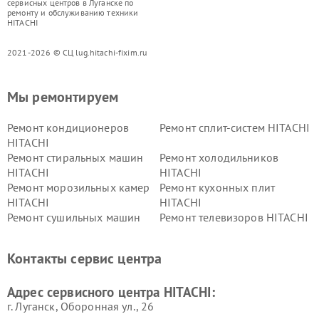
сервисных центров в Луганске по
ремонту и обслуживанию техники
HITACHI
2021-2026 © СЦ lug.hitachi-fixim.ru
Мы ремонтируем
Ремонт кондиционеров
Ремонт сплит-систем HITACHI
HITACHI
Ремонт стиральных машин
Ремонт холодильников
HITACHI
HITACHI
Ремонт морозильных камер
Ремонт кухонных плит
HITACHI
HITACHI
Ремонт сушильных машин
Ремонт телевизоров HITACHI
HITACHI
Ремонт систем хранения
Ремонт снегоуборщиков
Контакты сервис центра
данных HITACHI
HITACHI
Ремонт варочных панелей
Ремонт водонагревателей
Адрес сервисного центра HITACHI:
HITACHI
HITACHI
г. Луганск, Оборонная ул., 26