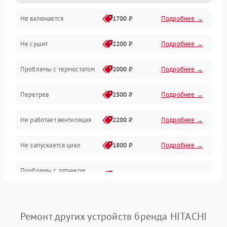
Не включается
1700 ₽
Подробнее →
Механические повреждения
Не сушит
2200 ₽
Подробнее →
Оптика
Проблемы с термостатом
2000 ₽
Подробнее →
Программное обеспечение
Перегрев
2500 ₽
Подробнее →
Датчики
Не работает вентиляция
2200 ₽
Подробнее →
Безопасность
Не запускается цикл
1800 ₽
Подробнее →
Проблемы с датчиком
2500 ₽
Подробнее →
влажности
Не работает нагреватель
2500 ₽
Подробнее →
Ремонт других устройств бренда HITACHI