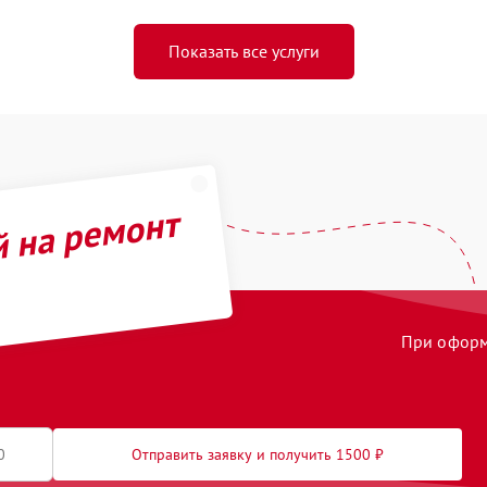
Показать все услуги
й на ремонт
При оформл
Отправить заявку и получить 1500 ₽