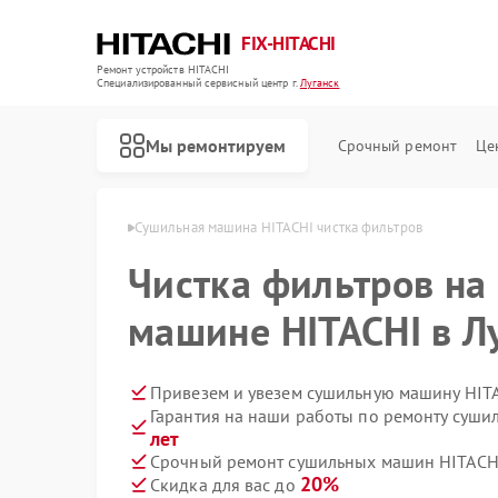
FIX-HITACHI
Ремонт устройств HITACHI
Специализированный cервисный центр г.
Луганск
Мы ремонтируем
Срочный ремонт
Це
HITACHI в Луганске
Сушильная машина HITACHI чистка фильтров
Чистка фильтров на
машине HITACHI в Л
Привезем и увезем сушильную машину HIT
Гарантия на наши работы по ремонту суш
лет
Срочный ремонт сушильных машин HITACHI
20%
Скидка для вас до
Ремонт кондиционеров HITACHI
Ремонт стиральных машин HITACHI
Ремонт холодильников HITACHI
Ремонт морозильных камер HITACHI
Ремонт кухонных плит HITACHI
Ремонт систем хранения данных HITACHI
Ремонт снегоуборщиков HITACHI
Ремонт варочных панелей HITACHI
Ремонт водонагревателей HITACHI
Ремонт посудомоечных машин HITACHI