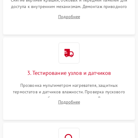
Снятие верхней крышки, боковых и передней панелей для
доступа к внутренним механизмам. Демонтаж приводного
ремня, панели управления и защитных кожухов.
Подробнее
Обеспечение свободного доступа к ТЭНу, компрессору,
двигателю и дренажной помпе.
3. Тестирование узлов и датчиков
Прозвонка мультиметром нагревателя, защитных
термостатов и датчиков влажности. Проверка пускового
конденсатора, обмоток мотора и помпы. Для машин с
Подробнее
тепловым насосом — диагностика работы компрессора и
оценка циркуляции хладагента.