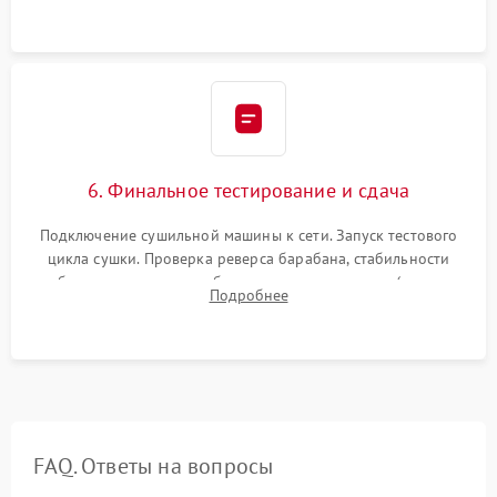
верхней крышки устройства.
6. Финальное тестирование и сдача
Подключение сушильной машины к сети. Запуск тестового
цикла сушки. Проверка реверса барабана, стабильности
набора температуры, работы дренажного насоса (откачка
Подробнее
конденсата) и отсутствия посторонних скрипов, стуков или
вибраций.
FAQ. Ответы на вопросы