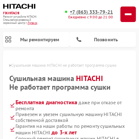
+7 (863) 333-79-21
FIX-HITACHI
Ежедневно с 9:00 до 21:00
Ремонт устройств HITACHI
Специализированный
cервисный центр г.
Луганск
Мы ремонтируем
Позвонить
анске
Сушильная машина HITACHI не работает программа сушки
Сушильная машина
HITACHI
Не работает программа сушки
Бесплатная диагностика
даже при отказе от
ремонта
Привезем и увезем сушильную машину HITACHI
собственной доставкой
Ремонт кондиционеров HITACHI
Ремонт стиральных машин HITACHI
Ремонт морозильных камер HITACHI
Ремонт снегоуборщиков HITACHI
Ремонт водонагревателей HITACHI
Ремонт систем хранения данных HITACHI
Ремонт варочных панелей HITACHI
Ремонт посудомоечных машин HITACHI
Гарантия на наши работы по ремонту сушильных
до 3-х лет
машин HITACHI
Срочный ремонт сушильных машин HITACHI в