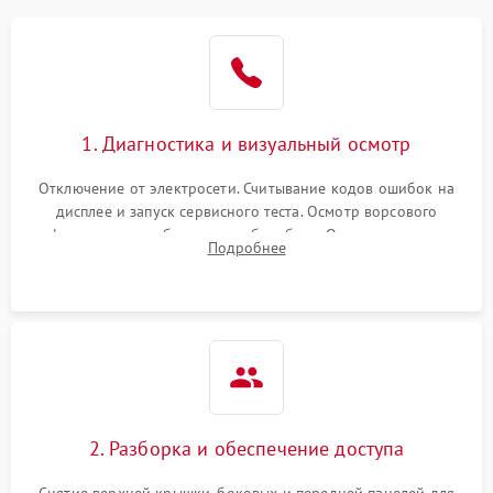
1. Диагностика и визуальный осмотр
Отключение от электросети. Считывание кодов ошибок на
дисплее и запуск сервисного теста. Осмотр ворсового
фильтра, теплообменника и барабана. Опрос клиента о
Подробнее
неисправностях (не сушит, не крутит барабан, сильно шумит
или выдает ошибку).
2. Разборка и обеспечение доступа