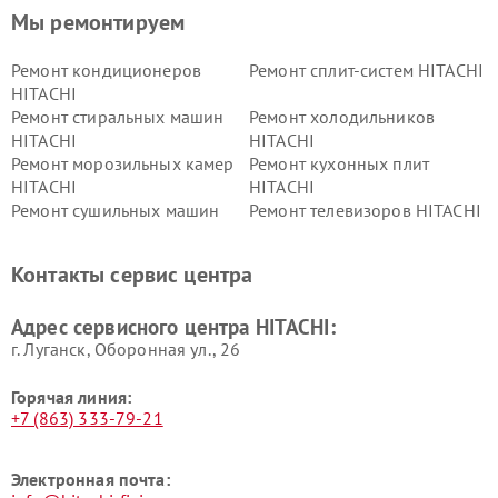
Мы ремонтируем
Ремонт кондиционеров
Ремонт сплит-систем HITACHI
HITACHI
Ремонт стиральных машин
Ремонт холодильников
HITACHI
HITACHI
Ремонт морозильных камер
Ремонт кухонных плит
HITACHI
HITACHI
Ремонт сушильных машин
Ремонт телевизоров HITACHI
HITACHI
Ремонт систем хранения
Ремонт снегоуборщиков
Контакты сервис центра
данных HITACHI
HITACHI
Ремонт варочных панелей
Ремонт водонагревателей
Адрес сервисного центра HITACHI:
HITACHI
HITACHI
г. Луганск, Оборонная ул., 26
Горячая линия:
+7 (863) 333-79-21
Электронная почта: