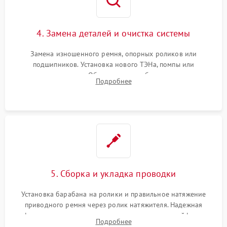
4. Замена деталей и очистка системы
Замена изношенного ремня, опорных роликов или
подшипников. Установка нового ТЭНа, помпы или
термодатчиков. Обязательная глубокая очистка
Подробнее
конденсатора, крыльчатки вентилятора и воздуховодов от
ворса. Восстановление платы управления.
5. Сборка и укладка проводки
Установка барабана на ролики и правильное натяжение
приводного ремня через ролик натяжителя. Надежная
фиксация всех узлов, подключение клемм и шлейфов к
Подробнее
модулю управления. Монтаж корпусных панелей, люка и