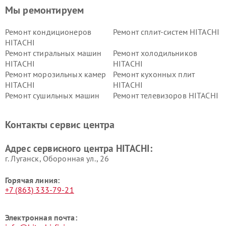
Мы ремонтируем
Ремонт кондиционеров
Ремонт сплит-систем HITACHI
HITACHI
Ремонт стиральных машин
Ремонт холодильников
HITACHI
HITACHI
Ремонт морозильных камер
Ремонт кухонных плит
HITACHI
HITACHI
Ремонт сушильных машин
Ремонт телевизоров HITACHI
HITACHI
Ремонт систем хранения
Ремонт снегоуборщиков
Контакты сервис центра
данных HITACHI
HITACHI
Ремонт варочных панелей
Ремонт водонагревателей
Адрес сервисного центра HITACHI:
HITACHI
HITACHI
г. Луганск, Оборонная ул., 26
Горячая линия:
+7 (863) 333-79-21
Электронная почта: