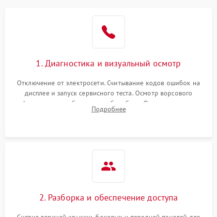
1. Диагностика и визуальный осмотр
Отключение от электросети. Считывание кодов ошибок на
дисплее и запуск сервисного теста. Осмотр ворсового
фильтра, теплообменника и барабана. Опрос клиента о
Подробнее
неисправностях (не сушит, не крутит барабан, сильно шумит
или выдает ошибку).
2. Разборка и обеспечение доступа