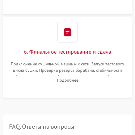
верхней крышки устройства.
6. Финальное тестирование и сдача
Подключение сушильной машины к сети. Запуск тестового
цикла сушки. Проверка реверса барабана, стабильности
набора температуры, работы дренажного насоса (откачка
Подробнее
конденсата) и отсутствия посторонних скрипов, стуков или
вибраций.
FAQ. Ответы на вопросы