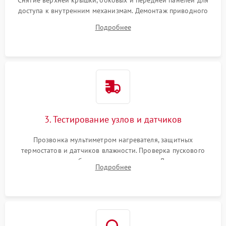
Снятие верхней крышки, боковых и передней панелей для
доступа к внутренним механизмам. Демонтаж приводного
ремня, панели управления и защитных кожухов.
Подробнее
Обеспечение свободного доступа к ТЭНу, компрессору,
двигателю и дренажной помпе.
3. Тестирование узлов и датчиков
Прозвонка мультиметром нагревателя, защитных
термостатов и датчиков влажности. Проверка пускового
конденсатора, обмоток мотора и помпы. Для машин с
Подробнее
тепловым насосом — диагностика работы компрессора и
оценка циркуляции хладагента.