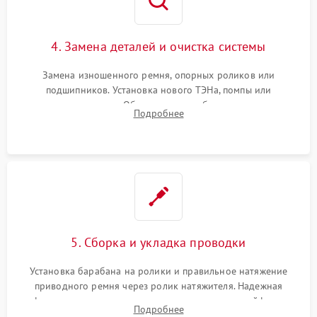
4. Замена деталей и очистка системы
Замена изношенного ремня, опорных роликов или
подшипников. Установка нового ТЭНа, помпы или
термодатчиков. Обязательная глубокая очистка
Подробнее
конденсатора, крыльчатки вентилятора и воздуховодов от
ворса. Восстановление платы управления.
5. Сборка и укладка проводки
Установка барабана на ролики и правильное натяжение
приводного ремня через ролик натяжителя. Надежная
фиксация всех узлов, подключение клемм и шлейфов к
Подробнее
модулю управления. Монтаж корпусных панелей, люка и