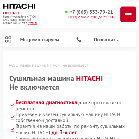
+7 (863) 333-79-21
FIX-HITACHI
Ежедневно с 9:00 до 21:00
Ремонт устройств HITACHI
Специализированный
cервисный центр г.
Луганск
Мы ремонтируем
Позвонить
анске
Сушильная машина HITACHI не включается
Сушильная машина
HITACHI
Не включается
Бесплатная диагностика
даже при отказе от
ремонта
Привезем и увезем сушильную машину HITACHI
собственной доставкой
Ремонт кондиционеров HITACHI
Ремонт стиральных машин HITACHI
Ремонт морозильных камер HITACHI
Ремонт снегоуборщиков HITACHI
Ремонт водонагревателей HITACHI
Ремонт систем хранения данных HITACHI
Ремонт варочных панелей HITACHI
Ремонт посудомоечных машин HITACHI
Гарантия на наши работы по ремонту сушильных
до 3-х лет
машин HITACHI
Срочный ремонт сушильных машин HITACHI в