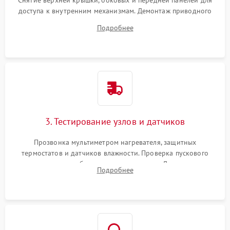
Снятие верхней крышки, боковых и передней панелей для
доступа к внутренним механизмам. Демонтаж приводного
ремня, панели управления и защитных кожухов.
Подробнее
Обеспечение свободного доступа к ТЭНу, компрессору,
двигателю и дренажной помпе.
3. Тестирование узлов и датчиков
Прозвонка мультиметром нагревателя, защитных
термостатов и датчиков влажности. Проверка пускового
конденсатора, обмоток мотора и помпы. Для машин с
Подробнее
тепловым насосом — диагностика работы компрессора и
оценка циркуляции хладагента.