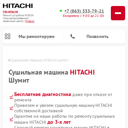
+7 (863) 333-79-21
FIX-HITACHI
Ежедневно с 9:00 до 21:00
Ремонт устройств HITACHI
Специализированный
cервисный центр г.
Луганск
Мы ремонтируем
Позвонить
анске
Сушильная машина HITACHI шумит
Сушильная машина
HITACHI
Шумит
Бесплатная диагностика
даже при отказе от
ремонта
Привезем и увезем сушильную машину HITACHI
собственной доставкой
Ремонт кондиционеров HITACHI
Ремонт стиральных машин HITACHI
Ремонт морозильных камер HITACHI
Ремонт снегоуборщиков HITACHI
Ремонт водонагревателей HITACHI
Ремонт систем хранения данных HITACHI
Ремонт варочных панелей HITACHI
Ремонт посудомоечных машин HITACHI
Гарантия на наши работы по ремонту сушильных
до 3-х лет
машин HITACHI
Срочный ремонт сушильных машин HITACHI в