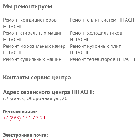
Мы ремонтируем
Ремонт кондиционеров
Ремонт сплит-систем HITACHI
HITACHI
Ремонт стиральных машин
Ремонт холодильников
HITACHI
HITACHI
Ремонт морозильных камер
Ремонт кухонных плит
HITACHI
HITACHI
Ремонт сушильных машин
Ремонт телевизоров HITACHI
HITACHI
Ремонт систем хранения
Ремонт снегоуборщиков
Контакты сервис центра
данных HITACHI
HITACHI
Ремонт варочных панелей
Ремонт водонагревателей
Адрес сервисного центра HITACHI:
HITACHI
HITACHI
г. Луганск, Оборонная ул., 26
Горячая линия:
+7 (863) 333-79-21
Электронная почта: