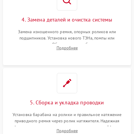
4. Замена деталей и очистка системы
Замена изношенного ремня, опорных роликов или
подшипников. Установка нового ТЭНа, помпы или
термодатчиков. Обязательная глубокая очистка
Подробнее
конденсатора, крыльчатки вентилятора и воздуховодов от
ворса. Восстановление платы управления.
5. Сборка и укладка проводки
Установка барабана на ролики и правильное натяжение
приводного ремня через ролик натяжителя. Надежная
фиксация всех узлов, подключение клемм и шлейфов к
Подробнее
модулю управления. Монтаж корпусных панелей, люка и