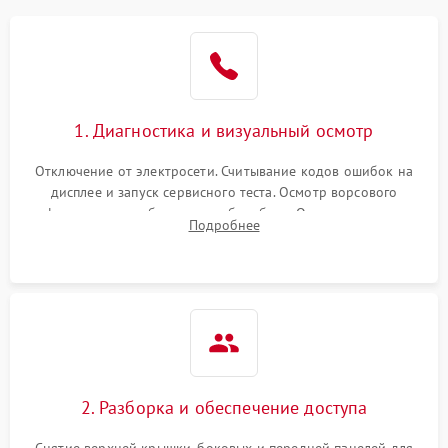
1. Диагностика и визуальный осмотр
Отключение от электросети. Считывание кодов ошибок на
дисплее и запуск сервисного теста. Осмотр ворсового
фильтра, теплообменника и барабана. Опрос клиента о
Подробнее
неисправностях (не сушит, не крутит барабан, сильно шумит
или выдает ошибку).
2. Разборка и обеспечение доступа