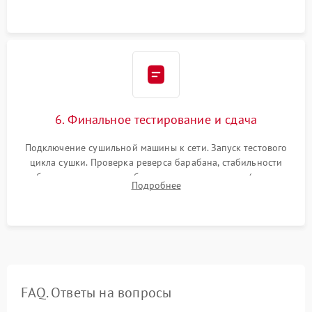
верхней крышки устройства.
6. Финальное тестирование и сдача
Подключение сушильной машины к сети. Запуск тестового
цикла сушки. Проверка реверса барабана, стабильности
набора температуры, работы дренажного насоса (откачка
Подробнее
конденсата) и отсутствия посторонних скрипов, стуков или
вибраций.
FAQ. Ответы на вопросы