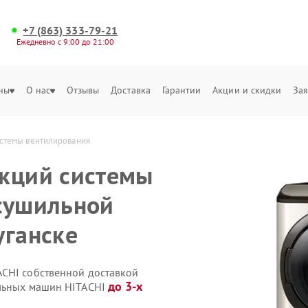
+7 (863) 333-79-21
Ежедневно с 9:00 до 21:00
ны
О нас
Отзывы
Доставка
Гарантии
Акции и скидки
Зая
стемы вентилирования
нкций системы
сушильной
уганске
ACHI собственной доставкой
до 3-х
ильных машин HITACHI