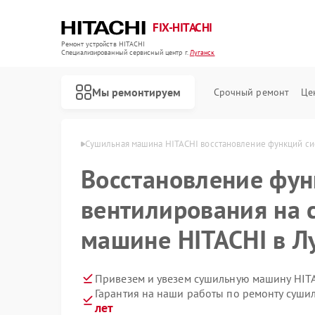
FIX-HITACHI
Ремонт устройств HITACHI
Специализированный cервисный центр г.
Луганск
Мы ремонтируем
Срочный ремонт
Це
HITACHI в Луганске
Сушильная машина HITACHI восстановление функций си
Восстановление фу
вентилирования на 
машине HITACHI в Л
Привезем и увезем сушильную машину HIT
Гарантия на наши работы по ремонту суш
лет
Ремонт кондиционеров HITACHI
Ремонт стиральных машин HITACHI
Ремонт холодильников HITACHI
Ремонт морозильных камер HITACHI
Ремонт кухонных плит HITACHI
Ремонт систем хранения данных HITACHI
Ремонт снегоуборщиков HITACHI
Ремонт варочных панелей HITACHI
Ремонт водонагревателей HITACHI
Ремонт посудомоечных машин HITACHI