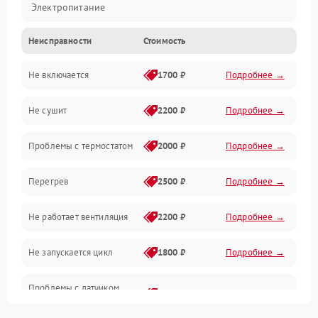
Электропитание
Неисправности
Стоимость
Нагрев
Не включается
1700 ₽
Подробнее →
Механические повреждения
Не сушит
2200 ₽
Подробнее →
Оптика
Проблемы с термостатом
2000 ₽
Подробнее →
Программное обеспечение
Перегрев
2500 ₽
Подробнее →
Датчики
Не работает вентиляция
2200 ₽
Подробнее →
Безопасность
Не запускается цикл
1800 ₽
Подробнее →
Проблемы с датчиком
2500 ₽
Подробнее →
влажности