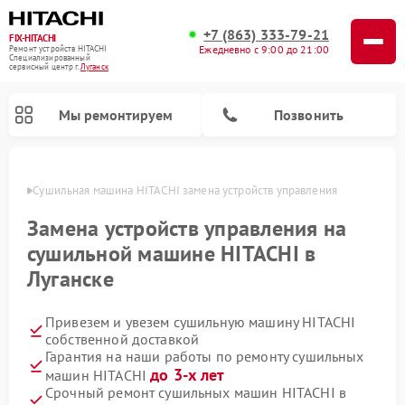
+7 (863) 333-79-21
FIX-HITACHI
Ежедневно с 9:00 до 21:00
Ремонт устройств HITACHI
Специализированный
cервисный центр г.
Луганск
Мы ремонтируем
Позвонить
анске
Сушильная машина HITACHI замена устройств управления
Замена устройств управления на
сушильной машине HITACHI в
Луганске
Привезем и увезем сушильную машину HITACHI
собственной доставкой
Гарантия на наши работы по ремонту сушильных
Ремонт кондиционеров HITACHI
Ремонт стиральных машин HITACHI
Ремонт морозильных камер HITACHI
Ремонт снегоуборщиков HITACHI
Ремонт водонагревателей HITACHI
Ремонт систем хранения данных HITACHI
Ремонт варочных панелей HITACHI
Ремонт посудомоечных машин HITACHI
до 3-х лет
машин HITACHI
Срочный ремонт сушильных машин HITACHI в