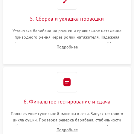
5. Сборка и укладка проводки
Установка барабана на ролики и правильное натяжение
приводного ремня через ролик натяжителя. Надежная
фиксация всех узлов, подключение клемм и шлейфов к
Подробнее
модулю управления. Монтаж корпусных панелей, люка и
верхней крышки устройства.
6. Финальное тестирование и сдача
Подключение сушильной машины к сети. Запуск тестового
цикла сушки. Проверка реверса барабана, стабильности
набора температуры, работы дренажного насоса (откачка
Подробнее
конденсата) и отсутствия посторонних скрипов, стуков или