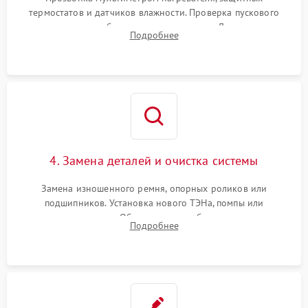
термостатов и датчиков влажности. Проверка пускового
конденсатора, обмоток мотора и помпы. Для машин с
Подробнее
тепловым насосом — диагностика работы компрессора и
оценка циркуляции хладагента.
4. Замена деталей и очистка системы
Замена изношенного ремня, опорных роликов или
подшипников. Установка нового ТЭНа, помпы или
термодатчиков. Обязательная глубокая очистка
Подробнее
конденсатора, крыльчатки вентилятора и воздуховодов от
ворса. Восстановление платы управления.