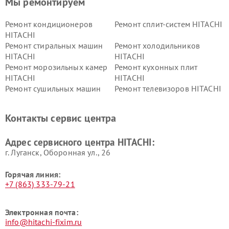
Мы ремонтируем
Ремонт кондиционеров
Ремонт сплит-систем HITACHI
HITACHI
Ремонт стиральных машин
Ремонт холодильников
HITACHI
HITACHI
Ремонт морозильных камер
Ремонт кухонных плит
HITACHI
HITACHI
Ремонт сушильных машин
Ремонт телевизоров HITACHI
HITACHI
Ремонт систем хранения
Ремонт снегоуборщиков
Контакты сервис центра
данных HITACHI
HITACHI
Ремонт варочных панелей
Ремонт водонагревателей
Адрес сервисного центра HITACHI:
HITACHI
HITACHI
г. Луганск, Оборонная ул., 26
Горячая линия:
+7 (863) 333-79-21
Электронная почта:
info@hitachi-fixim.ru