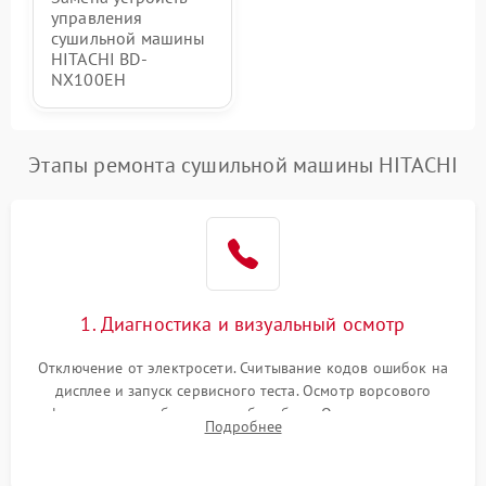
управления
сушильной машины
HITACHI BD-
NX100EH
Этапы ремонта сушильной машины HITACHI
1. Диагностика и визуальный осмотр
Отключение от электросети. Считывание кодов ошибок на
дисплее и запуск сервисного теста. Осмотр ворсового
фильтра, теплообменника и барабана. Опрос клиента о
Подробнее
неисправностях (не сушит, не крутит барабан, сильно шумит
или выдает ошибку).