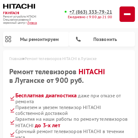
+7 (863) 333-79-21
FIX-HITACHI
Ежедневно с 9:00 до 21:00
Ремонт устройств HITACHI
Специализированный
cервисный центр г.
Луганск
Мы ремонтируем
Позвонить
Главная
Ремонт телевизоров HITACHI в Луганске
Ремонт телевизоров
HITACHI
в Луганске от 900 руб.
Бесплатная диагностика
даже при отказе от
ремонта
Привезем и увезем телевизор HITACHI
собственной доставкой
Гарантия на наши работы по ремонту телевизоров
Ремонт кондиционеров HITACHI
Ремонт стиральных машин HITACHI
Ремонт морозильных камер HITACHI
Ремонт сушильных машин HITACHI
Ремонт снегоуборщиков HITACHI
Ремонт водонагревателей HITACHI
Ремонт систем хранения данных HITACHI
Ремонт варочных панелей HITACHI
Ремонт посудомоечных машин HITACHI
до 3-х лет
HITACHI
Срочный ремонт телевизоров HITACHI в течении
часа