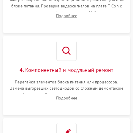
блоке питания. Проверка видеосигналов на плате T-Con с
помощью осциллографа. Тестирование LED-драйвера и
Подробнее
светодиодных планок подсветки мультиметром.
4. Компонентный и модульный ремонт
Перепайка элементов блока питания или процессора.
Замена выгоревших светодиодов со сложным демонтажом
хрупкой матрицы. Восстановление поврежденных дорожек,
Подробнее
прошивка микросхем памяти EEPROM