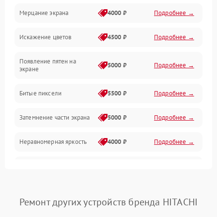
Мерцание экрана
4000 ₽
Подробнее →
Подсветка и LED-модули
Искажение цветов
4500 ₽
Подробнее →
Звук и аудиосистема
Появление пятен на
Сигнал и приём каналов
5000 ₽
Подробнее →
экране
Разъёмы и интерфейсы
Битые пиксели
5500 ₽
Подробнее →
Механические повреждения
Затемнение части экрана
5000 ₽
Подробнее →
Программное обеспечение
Неравномерная яркость
4000 ₽
Подробнее →
Корпус и механика
Выгорание матрицы
6000 ₽
Подробнее →
Пульт и управление
Ремонт других устройств бренда HITACHI
Сеть и подключения