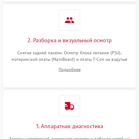
2. Разборка и визуальный осмотр
Снятие задней панели. Осмотр блока питания (PSU),
материнской платы (MainBoard) и платы T-Con на вздутые
конденсаторы, прогары, окисления и микротрещины.
Подробнее
Проверка надежности фиксации и целостности шлейфов.
3. Аппаратная диагностика
Замеры напряжений дежурного режима и рабочих цепей на