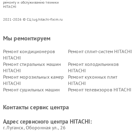
ремонту и обслуживанию техники
HITACHI
2021-2026 © СЦ lug.hitachi-fixim.ru
Мы ремонтируем
Ремонт кондиционеров
Ремонт сплит-систем HITACHI
HITACHI
Ремонт стиральных машин
Ремонт холодильников
HITACHI
HITACHI
Ремонт морозильных камер
Ремонт кухонных плит
HITACHI
HITACHI
Ремонт сушильных машин
Ремонт телевизоров HITACHI
HITACHI
Ремонт систем хранения
Ремонт снегоуборщиков
Контакты сервис центра
данных HITACHI
HITACHI
Ремонт варочных панелей
Ремонт водонагревателей
Адрес сервисного центра HITACHI:
HITACHI
HITACHI
г. Луганск, Оборонная ул., 26