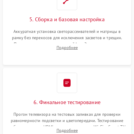
5. Сборка и базовая настройка
Аккуратная установка светорассеивателей и матрицы в
рамку без перекосов для исключения засветов и трещин.
Подключение внутренних шлейфов. Закрытие корпуса.
Подробнее
Сброс настроек и обновление программного обеспечения.
6. Финальное тестирование
Прогон телевизора на тестовых заливках для проверки
равномерности подсветки и цветопередачи. Тестирование
работы разъемов HDMI, динамиков, модуля Wi-Fi и Smart TV
Подробнее
в рабочем режиме в течение нескольких часов.