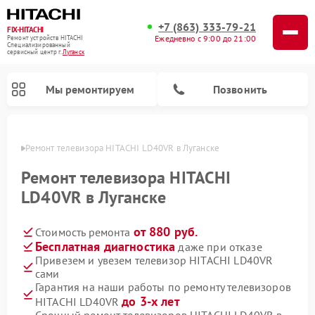
+7 (863) 333-79-21
FIX-HITACHI
Ежедневно с 9:00 до 21:00
Ремонт устройств HITACHI
Специализированный
cервисный центр г.
Луганск
Мы ремонтируем
Позвонить
анске
Ремонт телевизора HITACHI LD40VR в Луганске
Ремонт телевизора HITACHI
LD40VR в Луганске
от 880 руб.
Стоимость ремонта
Бесплатная диагностика
даже при отказе
Привезем и увезем телевизор HITACHI LD40VR
сами
Ремонт кондиционеров HITACHI
Ремонт стиральных машин HITACHI
Ремонт морозильных камер HITACHI
Ремонт сушильных машин HITACHI
Ремонт снегоуборщиков HITACHI
Ремонт водонагревателей HITACHI
Ремонт систем хранения данных HITACHI
Ремонт варочных панелей HITACHI
Ремонт посудомоечных машин HITACHI
Гарантия на наши работы по ремонту телевизоров
до 3-х лет
HITACHI LD40VR