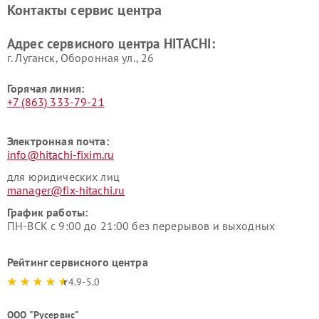
Контакты сервис центра
данных HITACHI
HITACHI
Ремонт варочных панелей
Ремонт водонагревателей
Адрес сервисного центра HITACHI:
HITACHI
HITACHI
г. Луганск, Оборонная ул., 26
Горячая линия:
+7 (863) 333-79-21
Электронная почта:
info@hitachi-fixim.ru
для юридических лиц
manager@fix-hitachi.ru
График работы:
ПН-ВСК с 9:00 до 21:00 без перерывов и выходных
Рейтинг сервисного центра
4.9-5.0
ООО "Русервис"