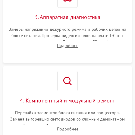
3. Аппаратная диагностика
Замеры напряжений дежурного режима и рабочих цепей на
блоке питания. Проверка видеосигналов на плате T-Con с
помощью осциллографа. Тестирование LED-драйвера и
Подробнее
светодиодных планок подсветки мультиметром.
4. Компонентный и модульный ремонт
Перепайка элементов блока питания или процессора.
Замена выгоревших светодиодов со сложным демонтажом
хрупкой матрицы. Восстановление поврежденных дорожек,
Подробнее
прошивка микросхем памяти EEPROM