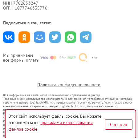
ИНН 7702633247
ОГРН 1077746335776
Поделиться в соц. сетях:
Мы принимаем
все формы оплаты
Политика конфиденциальности
Вся информация на сайте носит исключительно справочный характер.
Товарные знаки используются исключительно для описания устройств, в отношении которых
сервисные центры lug.hitachi-fixim.ru предоставляют услуги по ремонту. Услуги оказываются
в неавторизованных сервисных центрах lug.hitachi-fixim.ru, которые не связаны с
правообладателями товарных знаков или их официальными представителями.
Ремонт осуществляется для устройств, уже введенных в гражданский оборот в соответствии
Этот сайт использует файлы cookie. Вы можете
со статьей 1487 ГК РФ.
Использование товарных знаков не преследует цели индивидуализации услуг или введения
ознакомиться с
правилами использования
Согласен
потребителей в заблуждение, а служит для информирования о предоставляемых услугах по
ремонту техники указанных брендов.
файлов cookie
Представленная на сайте информация не является публичной офертой, определяемой
положениями Статьи 437(2) Гражданского кодекса РФ