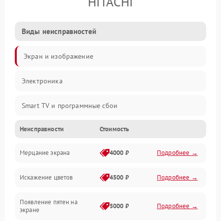
HITACHI
Виды неисправностей
Экран и изображение
Электроника
Smart TV и программные сбои
Неисправности
Стоимость
Питание и запуск
Мерцание экрана
4000 ₽
Подробнее →
Подсветка и LED-модули
Искажение цветов
4500 ₽
Подробнее →
Звук и аудиосистема
Появление пятен на
Сигнал и приём каналов
5000 ₽
Подробнее →
экране