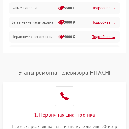
Разъёмы и интерфейсы
Битые пиксели
5500 ₽
Подробнее →
Механические повреждения
Затемнение части экрана
5000 ₽
Подробнее →
Программное обеспечение
Неравномерная яркость
4000 ₽
Подробнее →
Корпус и механика
Выгорание матрицы
6000 ₽
Подробнее →
Пульт и управление
Этапы ремонта телевизора HITACHI
Сеть и подключения
Аудио
Сетевая
1. Первичная диагностика
Проверка реакции на пульт и кнопку включения. Осмотр