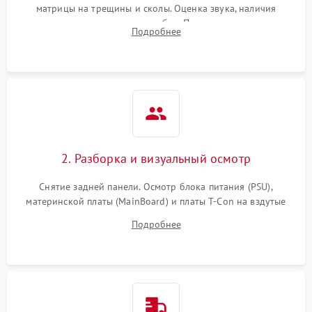
матрицы на трещины и сколы. Оценка звука, наличия
подсветки и индикаторов ошибок. Подключение тестовых
Подробнее
источников сигнала для выявления симптомов поломки.
2. Разборка и визуальный осмотр
Снятие задней панели. Осмотр блока питания (PSU),
материнской платы (MainBoard) и платы T-Con на вздутые
конденсаторы, прогары, окисления и микротрещины.
Подробнее
Проверка надежности фиксации и целостности шлейфов.