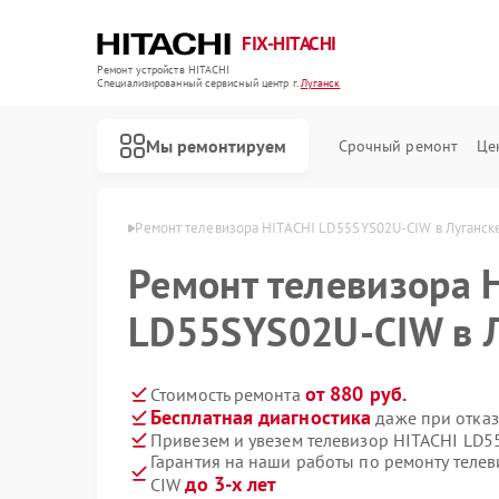
FIX-HITACHI
Ремонт устройств HITACHI
Специализированный cервисный центр г.
Луганск
Мы ремонтируем
Срочный ремонт
Це
 HITACHI в Луганске
Ремонт телевизора HITACHI LD55SYS02U-CIW в Луганск
Ремонт телевизора 
LD55SYS02U-CIW в 
от 880 руб.
Стоимость ремонта
Бесплатная диагностика
даже при отказ
Привезем и увезем телевизор HITACHI LD
Гарантия на наши работы по ремонту теле
до 3-х лет
CIW
Ремонт кондиционеров HITACHI
Ремонт стиральных машин HITACHI
Ремонт холодильников HITACHI
Ремонт морозильных камер HITACHI
Ремонт кухонных плит HITACHI
Ремонт сушильных машин HITACHI
Ремонт систем хранения данных HITACHI
Ремонт снегоуборщиков HITACHI
Ремонт варочных панелей HITACHI
Ремонт водонагревателей HITACHI
Ремонт посудомоечных машин HITACHI