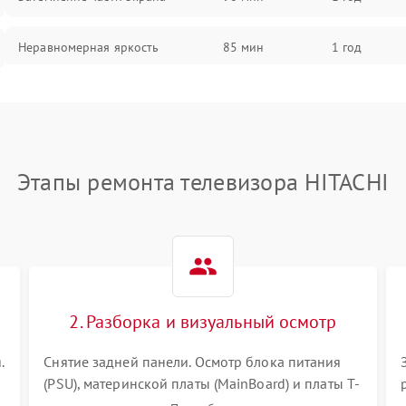
Неравномерная яркость
85 мин
1 год
Выгорание матрицы
90 мин
1 год
Этапы ремонта телевизора HITACHI
2. Разборка и визуальный осмотр
.
Снятие задней панели. Осмотр блока питания
(PSU), материнской платы (MainBoard) и платы T-
Con на вздутые конденсаторы, прогары,