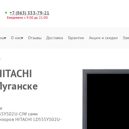
+7 (863) 333-79-21
Ежедневно с 9:00 до 21:00
ны
О нас
Отзывы
Доставка
Гарантии
Акции и скидки
Зая
е
HITACHI
Луганске
е
55SYS02U-CIW сами
визоров HITACHI LD55SYS02U-