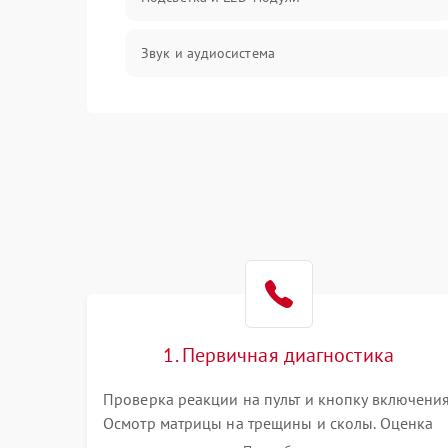
Звук и аудиосистема
Сигнал и приём каналов
Разъёмы и интерфейсы
Механические повреждения
Программное обеспечение
Корпус и механика
1. Первичная диагностика
Пульт и управление
Проверка реакции на пульт и кнопку включения
Осмотр матрицы на трещины и сколы. Оценка
Сеть и подключения
звука, наличия подсветки и индикаторов