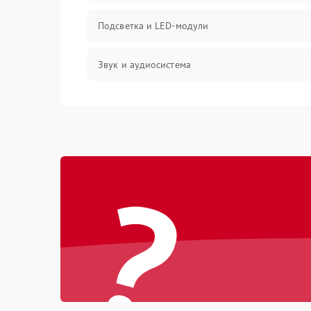
Подсветка и LED-модули
Звук и аудиосистема
Сигнал и приём каналов
Разъёмы и интерфейсы
?
Механические повреждения
Программное обеспечение
Корпус и механика
Пульт и управление