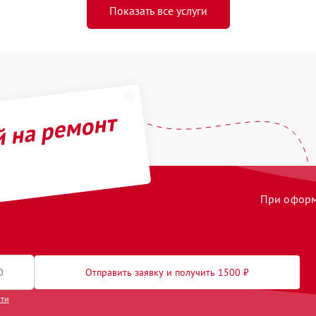
Показать все услуги
й на ремонт
При оформл
Отправить заявку и получить 1500 ₽
сти