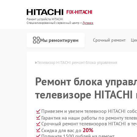
FIX-HITACHI
Ремонт устройств HITACHI
Специализированный cервисный центр г.
Луганск
Мы ремонтируем
Срочный ремонт
Це
 HITACHI в Луганске
Телевизор HITACHI ремонт блока управления
Ремонт блока управ
телевизоре HITACHI 
Привезем и увезем телевизор HITACHI соб
Гарантия на наши работы по ремонту теле
Срочный ремонт телевизоров HITACHI в те
20%
Скидка для вас до
Получите 1500 рублей на ремонт
Ремонт кондиционеров HITACHI
Ремонт стиральных машин HITACHI
Ремонт холодильников HITACHI
Ремонт морозильных камер HITACHI
Ремонт кухонных плит HITACHI
Ремонт сушильных машин HITACHI
Ремонт систем хранения данных HITACHI
Ремонт снегоуборщиков HITACHI
Ремонт варочных панелей HITACHI
Ремонт водонагревателей HITACHI
Ремонт посудомоечных машин HITACHI