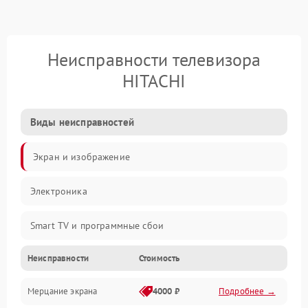
Неисправности телевизора
HITACHI
Виды неисправностей
Экран и изображение
Электроника
Smart TV и программные сбои
Неисправности
Стоимость
Питание и запуск
Мерцание экрана
4000 ₽
Подробнее →
Подсветка и LED-модули