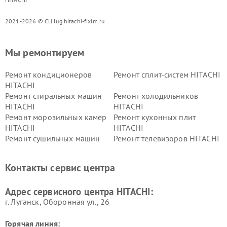
2021-2026 © СЦ lug.hitachi-fixim.ru
Мы ремонтируем
Ремонт кондиционеров
Ремонт сплит-систем HITACHI
HITACHI
Ремонт стиральных машин
Ремонт холодильников
HITACHI
HITACHI
Ремонт морозильных камер
Ремонт кухонных плит
HITACHI
HITACHI
Ремонт сушильных машин
Ремонт телевизоров HITACHI
HITACHI
Ремонт систем хранения
Ремонт снегоуборщиков
Контакты сервис центра
данных HITACHI
HITACHI
Ремонт варочных панелей
Ремонт водонагревателей
Адрес сервисного центра HITACHI:
HITACHI
HITACHI
г. Луганск, Оборонная ул., 26
Горячая линия: