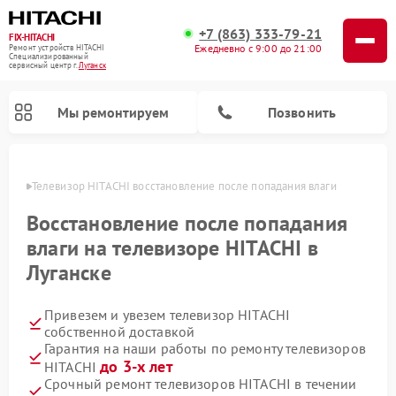
+7 (863) 333-79-21
FIX-HITACHI
Ежедневно с 9:00 до 21:00
Ремонт устройств HITACHI
Специализированный
cервисный центр г.
Луганск
Мы ремонтируем
Позвонить
анске
Телевизор HITACHI восстановление после попадания влаги
Восстановление после попадания
влаги на телевизоре HITACHI в
Луганске
Привезем и увезем телевизор HITACHI
собственной доставкой
Гарантия на наши работы по ремонту телевизоров
Ремонт кондиционеров HITACHI
Ремонт стиральных машин HITACHI
Ремонт морозильных камер HITACHI
Ремонт сушильных машин HITACHI
Ремонт снегоуборщиков HITACHI
Ремонт водонагревателей HITACHI
Ремонт систем хранения данных HITACHI
Ремонт варочных панелей HITACHI
Ремонт посудомоечных машин HITACHI
до 3-х лет
HITACHI
Срочный ремонт телевизоров HITACHI в течении