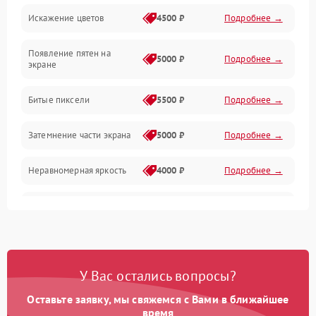
Искажение цветов
4500 ₽
Подробнее →
Звук и аудиосистема
Появление пятен на
Сигнал и приём каналов
5000 ₽
Подробнее →
экране
Разъёмы и интерфейсы
Битые пиксели
5500 ₽
Подробнее →
Механические повреждения
Затемнение части экрана
5000 ₽
Подробнее →
Программное обеспечение
Неравномерная яркость
4000 ₽
Подробнее →
Корпус и механика
Выгорание матрицы
6000 ₽
Подробнее →
Пульт и управление
Сеть и подключения
У Вас остались вопросы?
Оставьте заявку, мы свяжемся с Вами в ближайшее
Аудио
время