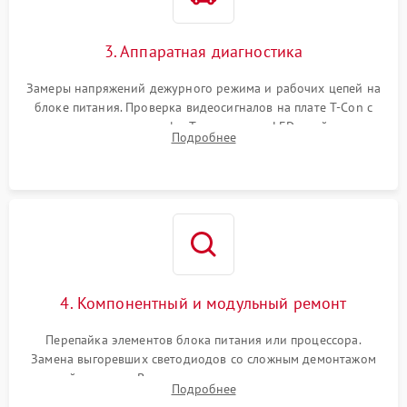
3. Аппаратная диагностика
Замеры напряжений дежурного режима и рабочих цепей на
блоке питания. Проверка видеосигналов на плате T-Con с
помощью осциллографа. Тестирование LED-драйвера и
Подробнее
светодиодных планок подсветки мультиметром.
4. Компонентный и модульный ремонт
Перепайка элементов блока питания или процессора.
Замена выгоревших светодиодов со сложным демонтажом
хрупкой матрицы. Восстановление поврежденных дорожек,
Подробнее
прошивка микросхем памяти EEPROM