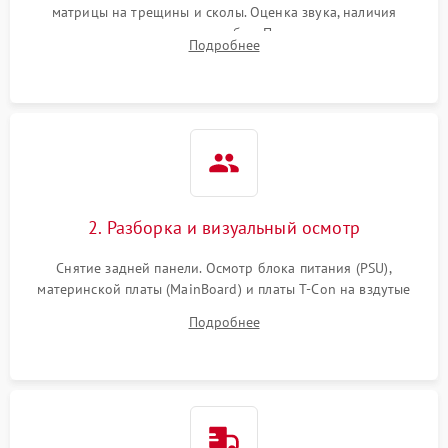
матрицы на трещины и сколы. Оценка звука, наличия
подсветки и индикаторов ошибок. Подключение тестовых
Подробнее
источников сигнала для выявления симптомов поломки.
2. Разборка и визуальный осмотр
Снятие задней панели. Осмотр блока питания (PSU),
материнской платы (MainBoard) и платы T-Con на вздутые
конденсаторы, прогары, окисления и микротрещины.
Подробнее
Проверка надежности фиксации и целостности шлейфов.