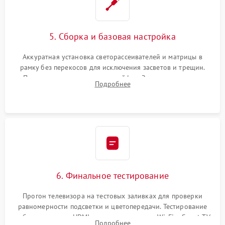
5. Сборка и базовая настройка
Аккуратная установка светорассеивателей и матрицы в
рамку без перекосов для исключения засветов и трещин.
Подключение внутренних шлейфов. Закрытие корпуса.
Подробнее
Сброс настроек и обновление программного обеспечения.
6. Финальное тестирование
Прогон телевизора на тестовых заливках для проверки
равномерности подсветки и цветопередачи. Тестирование
работы разъемов HDMI, динамиков, модуля Wi-Fi и Smart TV
Подробнее