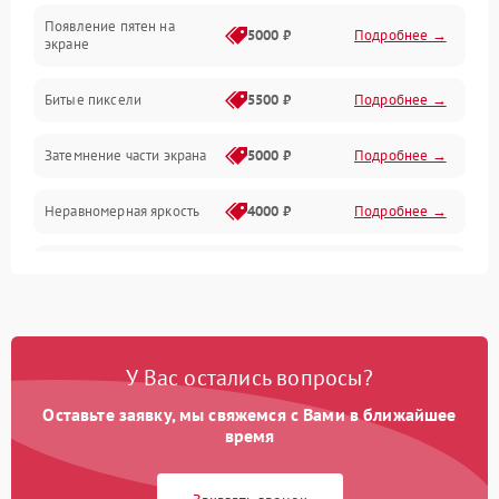
Появление пятен на
Сигнал и приём каналов
5000 ₽
Подробнее →
экране
Разъёмы и интерфейсы
Битые пиксели
5500 ₽
Подробнее →
Механические повреждения
Затемнение части экрана
5000 ₽
Подробнее →
Программное обеспечение
Неравномерная яркость
4000 ₽
Подробнее →
Корпус и механика
Выгорание матрицы
6000 ₽
Подробнее →
Пульт и управление
Сеть и подключения
У Вас остались вопросы?
Оставьте заявку, мы свяжемся с Вами в ближайшее
Аудио
время
Сетевая