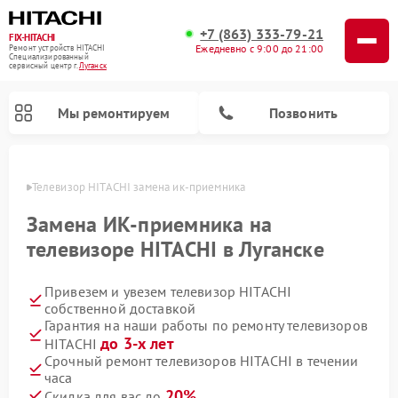
+7 (863) 333-79-21
FIX-HITACHI
Ежедневно с 9:00 до 21:00
Ремонт устройств HITACHI
Специализированный
cервисный центр г.
Луганск
Мы ремонтируем
Позвонить
анске
Телевизор HITACHI замена ик-приемника
Замена ИК-приемника на
телевизоре HITACHI в Луганске
Привезем и увезем телевизор HITACHI
собственной доставкой
Гарантия на наши работы по ремонту телевизоров
до 3-х лет
HITACHI
Ремонт кондиционеров HITACHI
Ремонт стиральных машин HITACHI
Ремонт морозильных камер HITACHI
Ремонт сушильных машин HITACHI
Ремонт снегоуборщиков HITACHI
Ремонт водонагревателей HITACHI
Ремонт систем хранения данных HITACHI
Ремонт варочных панелей HITACHI
Ремонт посудомоечных машин HITACHI
Срочный ремонт телевизоров HITACHI в течении
часа
20%
Скидка для вас до