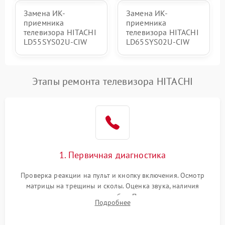
Замена ИК-
Замена ИК-
приемника
приемника
телевизора HITACHI
телевизора HITACHI
LD55SYS02U-CIW
LD65SYS02U-CIW
Этапы ремонта телевизора HITACHI
1. Первичная диагностика
Проверка реакции на пульт и кнопку включения. Осмотр
матрицы на трещины и сколы. Оценка звука, наличия
подсветки и индикаторов ошибок. Подключение тестовых
Подробнее
источников сигнала для выявления симптомов поломки.