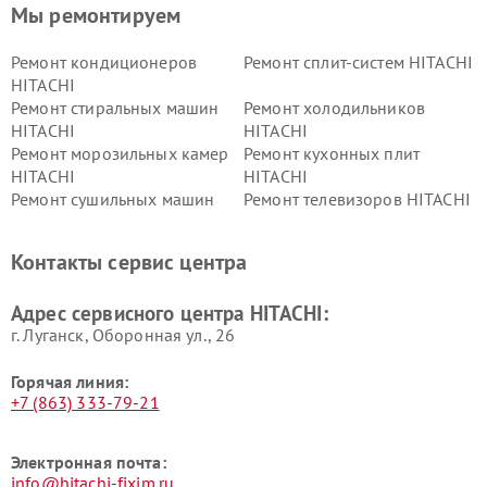
Мы ремонтируем
Ремонт кондиционеров
Ремонт сплит-систем HITACHI
HITACHI
Ремонт стиральных машин
Ремонт холодильников
HITACHI
HITACHI
Ремонт морозильных камер
Ремонт кухонных плит
HITACHI
HITACHI
Ремонт сушильных машин
Ремонт телевизоров HITACHI
HITACHI
Ремонт систем хранения
Ремонт снегоуборщиков
Контакты сервис центра
данных HITACHI
HITACHI
Ремонт варочных панелей
Ремонт водонагревателей
Адрес сервисного центра HITACHI:
HITACHI
HITACHI
г. Луганск, Оборонная ул., 26
Горячая линия:
+7 (863) 333-79-21
Электронная почта:
info@hitachi-fixim.ru