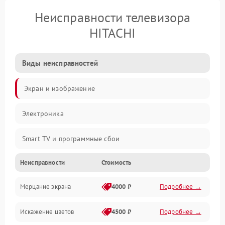
Неисправности телевизора
HITACHI
Виды неисправностей
Экран и изображение
Электроника
Smart TV и программные сбои
Неисправности
Стоимость
Питание и запуск
Мерцание экрана
4000 ₽
Подробнее →
Подсветка и LED-модули
Искажение цветов
4500 ₽
Подробнее →
Звук и аудиосистема