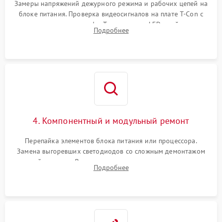
Замеры напряжений дежурного режима и рабочих цепей на
блоке питания. Проверка видеосигналов на плате T-Con с
помощью осциллографа. Тестирование LED-драйвера и
Подробнее
светодиодных планок подсветки мультиметром.
4. Компонентный и модульный ремонт
Перепайка элементов блока питания или процессора.
Замена выгоревших светодиодов со сложным демонтажом
хрупкой матрицы. Восстановление поврежденных дорожек,
Подробнее
прошивка микросхем памяти EEPROM