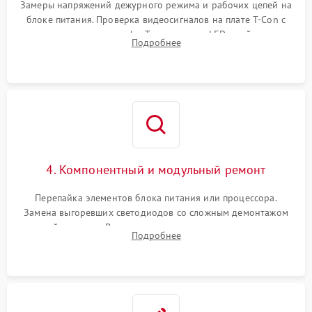
Замеры напряжений дежурного режима и рабочих цепей на
блоке питания. Проверка видеосигналов на плате T-Con с
помощью осциллографа. Тестирование LED-драйвера и
Подробнее
светодиодных планок подсветки мультиметром.
4. Компонентный и модульный ремонт
Перепайка элементов блока питания или процессора.
Замена выгоревших светодиодов со сложным демонтажом
хрупкой матрицы. Восстановление поврежденных дорожек,
Подробнее
прошивка микросхем памяти EEPROM