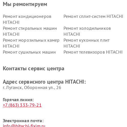
Мы ремонтируем
Ремонт кондиционеров
Ремонт сплит-систем HITACHI
HITACHI
Ремонт стиральных машин
Ремонт холодильников
HITACHI
HITACHI
Ремонт морозильных камер
Ремонт кухонных плит
HITACHI
HITACHI
Ремонт сушильных машин
Ремонт телевизоров HITACHI
HITACHI
Ремонт систем хранения
Ремонт снегоуборщиков
Контакты сервис центра
данных HITACHI
HITACHI
Ремонт варочных панелей
Ремонт водонагревателей
Адрес сервисного центра HITACHI:
HITACHI
HITACHI
г. Луганск, Оборонная ул., 26
Горячая линия:
+7 (863) 333-79-21
Электронная почта:
info@hitachi-fixim.ru