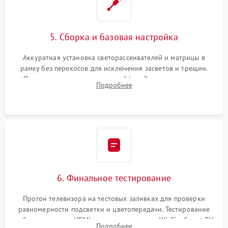
5. Сборка и базовая настройка
Аккуратная установка светорассеивателей и матрицы в
рамку без перекосов для исключения засветов и трещин.
Подключение внутренних шлейфов. Закрытие корпуса.
Подробнее
Сброс настроек и обновление программного обеспечения.
6. Финальное тестирование
Прогон телевизора на тестовых заливках для проверки
равномерности подсветки и цветопередачи. Тестирование
работы разъемов HDMI, динамиков, модуля Wi-Fi и Smart TV
Подробнее