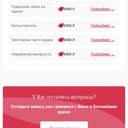
Появление пятен на
Сигнал и приём каналов
5000 ₽
Подробнее →
экране
Разъёмы и интерфейсы
Битые пиксели
5500 ₽
Подробнее →
Механические повреждения
Затемнение части экрана
5000 ₽
Подробнее →
Программное обеспечение
Неравномерная яркость
4000 ₽
Подробнее →
Корпус и механика
Выгорание матрицы
6000 ₽
Подробнее →
Пульт и управление
Сеть и подключения
У Вас остались вопросы?
Оставьте заявку, мы свяжемся с Вами в ближайшее
Аудио
время
Сетевая