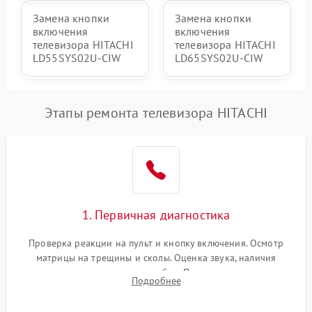
Замена кнопки
Замена кнопки
включения
включения
телевизора HITACHI
телевизора HITACHI
LD55SYS02U-CIW
LD65SYS02U-CIW
Этапы ремонта телевизора HITACHI
1. Первичная диагностика
Проверка реакции на пульт и кнопку включения. Осмотр
матрицы на трещины и сколы. Оценка звука, наличия
подсветки и индикаторов ошибок. Подключение тестовых
Подробнее
источников сигнала для выявления симптомов поломки.