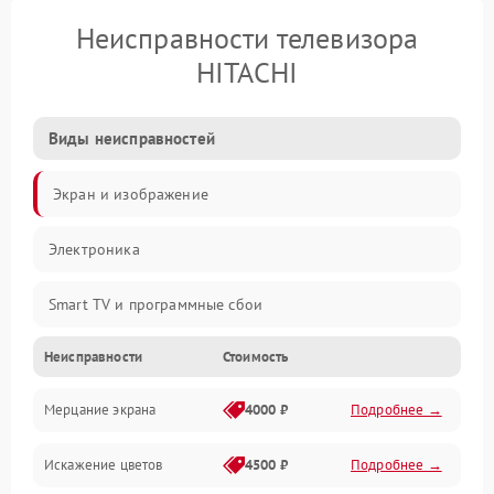
Неисправности телевизора
HITACHI
Виды неисправностей
Экран и изображение
Электроника
Smart TV и программные сбои
Неисправности
Стоимость
Питание и запуск
Мерцание экрана
4000 ₽
Подробнее →
Подсветка и LED-модули
Искажение цветов
4500 ₽
Подробнее →
Звук и аудиосистема