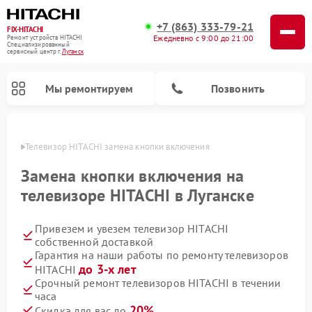
+7 (863) 333-79-21
FIX-HITACHI
Ежедневно с 9:00 до 21:00
Ремонт устройств HITACHI
Специализированный
cервисный центр г.
Луганск
Мы ремонтируем
Позвонить
анске
Телевизор HITACHI замена кнопки включения
Замена кнопки включения на
телевизоре HITACHI в Луганске
Привезем и увезем телевизор HITACHI
собственной доставкой
Гарантия на наши работы по ремонту телевизоров
до 3-х лет
HITACHI
Ремонт кондиционеров HITACHI
Ремонт стиральных машин HITACHI
Ремонт морозильных камер HITACHI
Ремонт сушильных машин HITACHI
Ремонт снегоуборщиков HITACHI
Ремонт водонагревателей HITACHI
Ремонт систем хранения данных HITACHI
Ремонт варочных панелей HITACHI
Ремонт посудомоечных машин HITACHI
Срочный ремонт телевизоров HITACHI в течении
часа
20%
Скидка для вас до