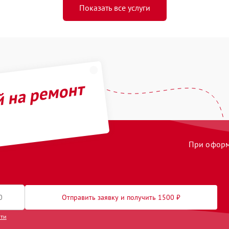
Показать все услуги
й на ремонт
При оформл
Отправить заявку и получить 1500 ₽
сти