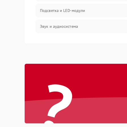
Подсветка и LED-модули
Звук и аудиосистема
Сигнал и приём каналов
Разъёмы и интерфейсы
?
Механические повреждения
Программное обеспечение
Корпус и механика
Пульт и управление