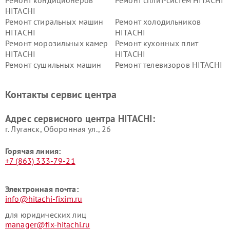
HITACHI
Ремонт стиральных машин
Ремонт холодильников
HITACHI
HITACHI
Ремонт морозильных камер
Ремонт кухонных плит
HITACHI
HITACHI
Ремонт сушильных машин
Ремонт телевизоров HITACHI
HITACHI
Ремонт систем хранения
Ремонт снегоуборщиков
Контакты сервис центра
данных HITACHI
HITACHI
Ремонт варочных панелей
Ремонт водонагревателей
Адрес сервисного центра HITACHI:
HITACHI
HITACHI
г. Луганск, Оборонная ул., 26
Горячая линия:
+7 (863) 333-79-21
Электронная почта:
info@hitachi-fixim.ru
для юридических лиц
manager@fix-hitachi.ru