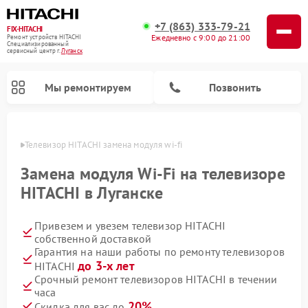
+7 (863) 333-79-21
FIX-HITACHI
Ежедневно с 9:00 до 21:00
Ремонт устройств HITACHI
Специализированный
cервисный центр г.
Луганск
Мы ремонтируем
Позвонить
анске
Телевизор HITACHI замена модуля wi-fi
Замена модуля Wi-Fi на телевизоре
HITACHI в Луганске
Привезем и увезем телевизор HITACHI
собственной доставкой
Гарантия на наши работы по ремонту телевизоров
до 3-х лет
HITACHI
Ремонт кондиционеров HITACHI
Ремонт стиральных машин HITACHI
Ремонт морозильных камер HITACHI
Ремонт сушильных машин HITACHI
Ремонт снегоуборщиков HITACHI
Ремонт водонагревателей HITACHI
Ремонт систем хранения данных HITACHI
Ремонт варочных панелей HITACHI
Ремонт посудомоечных машин HITACHI
Срочный ремонт телевизоров HITACHI в течении
часа
20%
Скидка для вас до