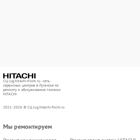
СЦ lug.hitachi-fixim.ru - сеть
сервисных центров в Луганске по
ремонту и обслуживанию техники
HITACHI
2021-2026 © СЦ lug.hitachi-fixim.ru
Мы ремонтируем
Ремонт кондиционеров
Ремонт сплит-систем HITACHI