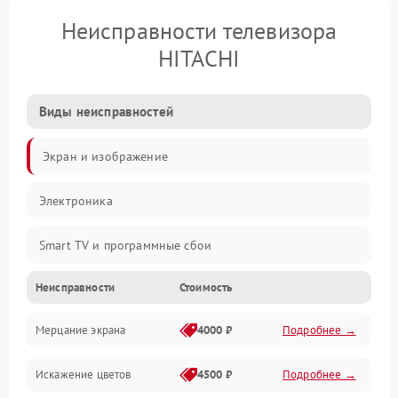
Неисправности телевизора
HITACHI
Виды неисправностей
Экран и изображение
Электроника
Smart TV и программные сбои
Неисправности
Стоимость
Питание и запуск
Мерцание экрана
4000 ₽
Подробнее →
Подсветка и LED-модули
Искажение цветов
4500 ₽
Подробнее →
Звук и аудиосистема