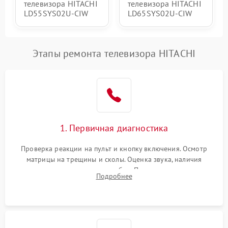
телевизора HITACHI
телевизора HITACHI
LD55SYS02U-CIW
LD65SYS02U-CIW
Этапы ремонта телевизора HITACHI
1. Первичная диагностика
Проверка реакции на пульт и кнопку включения. Осмотр
матрицы на трещины и сколы. Оценка звука, наличия
подсветки и индикаторов ошибок. Подключение тестовых
Подробнее
источников сигнала для выявления симптомов поломки.