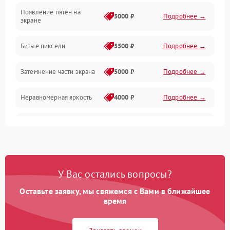
Появление пятен на
Сигнал и приём каналов
5000 ₽
Подробнее →
экране
Разъёмы и интерфейсы
Битые пиксели
5500 ₽
Подробнее →
Механические повреждения
Затемнение части экрана
5000 ₽
Подробнее →
Программное обеспечение
Неравномерная яркость
4000 ₽
Подробнее →
Корпус и механика
Выгорание матрицы
6000 ₽
Подробнее →
Пульт и управление
Сеть и подключения
У Вас остались вопросы?
Оставьте заявку, мы свяжемся с Вами в ближайшее
Аудио
время
Сетевая