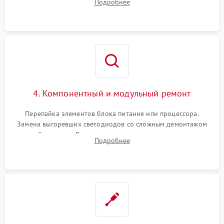
Подробнее
светодиодных планок подсветки мультиметром.
4. Компонентный и модульный ремонт
Перепайка элементов блока питания или процессора.
Замена выгоревших светодиодов со сложным демонтажом
хрупкой матрицы. Восстановление поврежденных дорожек,
Подробнее
прошивка микросхем памяти EEPROM