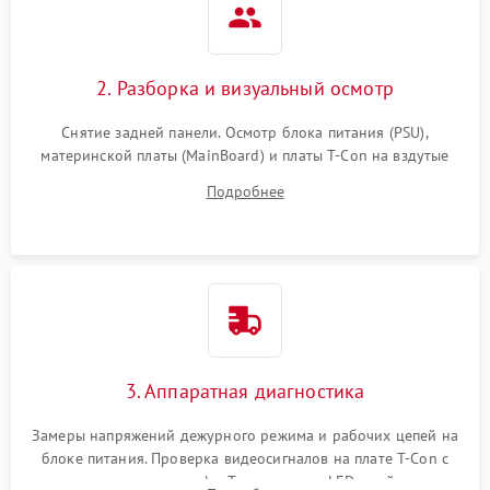
2. Разборка и визуальный осмотр
Снятие задней панели. Осмотр блока питания (PSU),
материнской платы (MainBoard) и платы T-Con на вздутые
конденсаторы, прогары, окисления и микротрещины.
Подробнее
Проверка надежности фиксации и целостности шлейфов.
3. Аппаратная диагностика
Замеры напряжений дежурного режима и рабочих цепей на
блоке питания. Проверка видеосигналов на плате T-Con с
помощью осциллографа. Тестирование LED-драйвера и