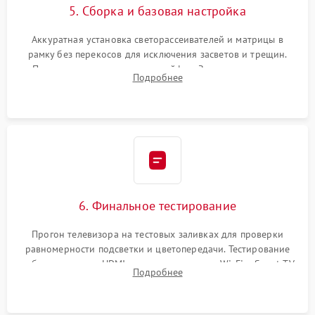
5. Сборка и базовая настройка
Аккуратная установка светорассеивателей и матрицы в
рамку без перекосов для исключения засветов и трещин.
Подключение внутренних шлейфов. Закрытие корпуса.
Подробнее
Сброс настроек и обновление программного обеспечения.
6. Финальное тестирование
Прогон телевизора на тестовых заливках для проверки
равномерности подсветки и цветопередачи. Тестирование
работы разъемов HDMI, динамиков, модуля Wi-Fi и Smart TV
Подробнее
в рабочем режиме в течение нескольких часов.