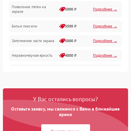
Появление пятен на
Сигнал и приём каналов
5000 ₽
Подробнее →
экране
Разъёмы и интерфейсы
Битые пиксели
5500 ₽
Подробнее →
Механические повреждения
Затемнение части экрана
5000 ₽
Подробнее →
Программное обеспечение
Неравномерная яркость
4000 ₽
Подробнее →
Корпус и механика
Выгорание матрицы
6000 ₽
Подробнее →
Пульт и управление
Сеть и подключения
У Вас остались вопросы?
Оставьте заявку, мы свяжемся с Вами в ближайшее
Аудио
время
Сетевая