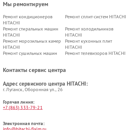
Мы ремонтируем
Ремонт кондиционеров
Ремонт сплит-систем HITACHI
HITACHI
Ремонт стиральных машин
Ремонт холодильников
HITACHI
HITACHI
Ремонт морозильных камер
Ремонт кухонных плит
HITACHI
HITACHI
Ремонт сушильных машин
Ремонт телевизоров HITACHI
HITACHI
Ремонт систем хранения
Ремонт снегоуборщиков
Контакты сервис центра
данных HITACHI
HITACHI
Ремонт варочных панелей
Ремонт водонагревателей
Адрес сервисного центра HITACHI:
HITACHI
HITACHI
г. Луганск, Оборонная ул., 26
Горячая линия:
+7 (863) 333-79-21
Электронная почта:
info@hitachi-fixim.ru