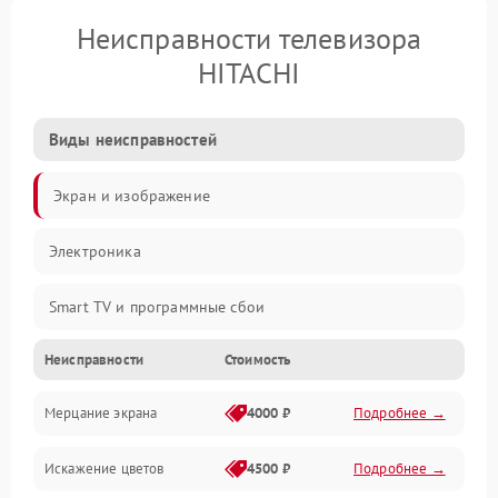
Неисправности телевизора
HITACHI
Виды неисправностей
Экран и изображение
Электроника
Smart TV и программные сбои
Неисправности
Стоимость
Питание и запуск
Мерцание экрана
4000 ₽
Подробнее →
Подсветка и LED-модули
Искажение цветов
4500 ₽
Подробнее →
Звук и аудиосистема