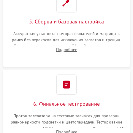
5. Сборка и базовая настройка
Аккуратная установка светорассеивателей и матрицы в
рамку без перекосов для исключения засветов и трещин.
Подключение внутренних шлейфов. Закрытие корпуса.
Подробнее
Сброс настроек и обновление программного обеспечения.
6. Финальное тестирование
Прогон телевизора на тестовых заливках для проверки
равномерности подсветки и цветопередачи. Тестирование
работы разъемов HDMI, динамиков, модуля Wi-Fi и Smart TV
Подробнее