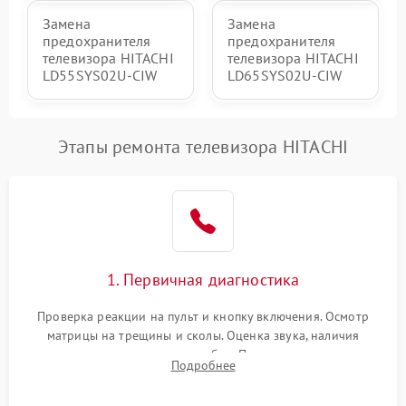
Замена
Замена
предохранителя
предохранителя
телевизора HITACHI
телевизора HITACHI
LD55SYS02U-CIW
LD65SYS02U-CIW
Этапы ремонта телевизора HITACHI
1. Первичная диагностика
Проверка реакции на пульт и кнопку включения. Осмотр
матрицы на трещины и сколы. Оценка звука, наличия
подсветки и индикаторов ошибок. Подключение тестовых
Подробнее
источников сигнала для выявления симптомов поломки.