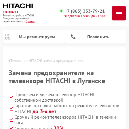
+7 (863) 333-79-21
FIX-HITACHI
Ежедневно с 9:00 до 21:00
Ремонт устройств HITACHI
Специализированный
cервисный центр г.
Луганск
Мы ремонтируем
Позвонить
анске
Телевизор HITACHI замена предохранителя
Замена предохранителя на
телевизоре HITACHI в Луганске
Привезем и увезем телевизор HITACHI
собственной доставкой
Гарантия на наши работы по ремонту телевизоров
до 3-х лет
HITACHI
Ремонт кондиционеров HITACHI
Ремонт стиральных машин HITACHI
Ремонт морозильных камер HITACHI
Ремонт сушильных машин HITACHI
Ремонт снегоуборщиков HITACHI
Ремонт водонагревателей HITACHI
Ремонт систем хранения данных HITACHI
Ремонт варочных панелей HITACHI
Ремонт посудомоечных машин HITACHI
Срочный ремонт телевизоров HITACHI в течении
часа
20%
Скидка для вас до