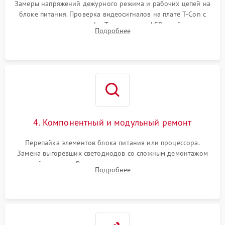
Замеры напряжений дежурного режима и рабочих цепей на
блоке питания. Проверка видеосигналов на плате T-Con с
помощью осциллографа. Тестирование LED-драйвера и
Подробнее
светодиодных планок подсветки мультиметром.
4. Компонентный и модульный ремонт
Перепайка элементов блока питания или процессора.
Замена выгоревших светодиодов со сложным демонтажом
хрупкой матрицы. Восстановление поврежденных дорожек,
Подробнее
прошивка микросхем памяти EEPROM