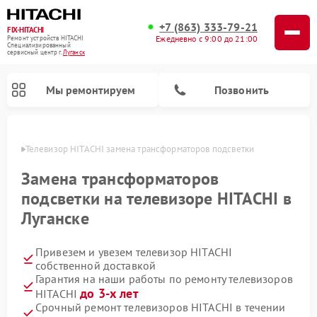
+7 (863) 333-79-21
FIX-HITACHI
Ежедневно с 9:00 до 21:00
Ремонт устройств HITACHI
Специализированный
cервисный центр г.
Луганск
Мы ремонтируем
Позвонить
анске
Телевизор HITACHI замена трансформаторов подсветки
Замена трансформаторов
подсветки на телевизоре HITACHI в
Луганске
Привезем и увезем телевизор HITACHI
собственной доставкой
Гарантия на наши работы по ремонту телевизоров
Ремонт кондиционеров HITACHI
Ремонт стиральных машин HITACHI
Ремонт морозильных камер HITACHI
Ремонт сушильных машин HITACHI
Ремонт снегоуборщиков HITACHI
Ремонт водонагревателей HITACHI
Ремонт систем хранения данных HITACHI
Ремонт варочных панелей HITACHI
Ремонт посудомоечных машин HITACHI
до 3-х лет
HITACHI
Срочный ремонт телевизоров HITACHI в течении