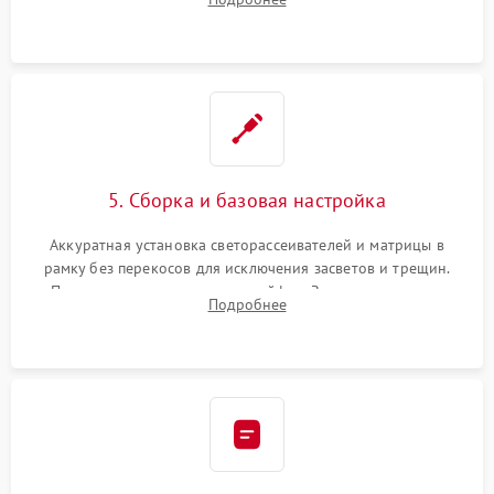
прошивка микросхем памяти EEPROM
5. Сборка и базовая настройка
Аккуратная установка светорассеивателей и матрицы в
рамку без перекосов для исключения засветов и трещин.
Подключение внутренних шлейфов. Закрытие корпуса.
Подробнее
Сброс настроек и обновление программного обеспечения.