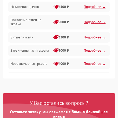
Искажение цветов
4500 ₽
Подробнее →
Звук и аудиосистема
Появление пятен на
Сигнал и приём каналов
5000 ₽
Подробнее →
экране
Разъёмы и интерфейсы
Битые пиксели
5500 ₽
Подробнее →
Механические повреждения
Затемнение части экрана
5000 ₽
Подробнее →
Программное обеспечение
Неравномерная яркость
4000 ₽
Подробнее →
Корпус и механика
Выгорание матрицы
6000 ₽
Подробнее →
Пульт и управление
Сеть и подключения
У Вас остались вопросы?
Оставьте заявку, мы свяжемся с Вами в ближайшее
Аудио
время