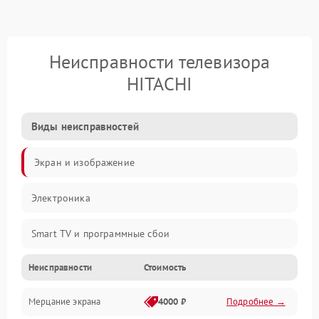
Неисправности телевизора
HITACHI
Виды неисправностей
Экран и изображение
Электроника
Smart TV и программные сбои
Неисправности
Стоимость
Питание и запуск
Мерцание экрана
4000 ₽
Подробнее →
Подсветка и LED-модули