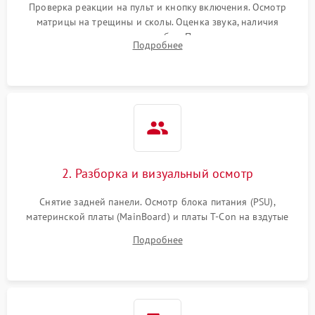
Проверка реакции на пульт и кнопку включения. Осмотр
матрицы на трещины и сколы. Оценка звука, наличия
подсветки и индикаторов ошибок. Подключение тестовых
Подробнее
источников сигнала для выявления симптомов поломки.
2. Разборка и визуальный осмотр
Снятие задней панели. Осмотр блока питания (PSU),
материнской платы (MainBoard) и платы T-Con на вздутые
конденсаторы, прогары, окисления и микротрещины.
Подробнее
Проверка надежности фиксации и целостности шлейфов.