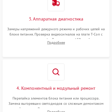
3. Аппаратная диагностика
Замеры напряжений дежурного режима и рабочих цепей на
блоке питания. Проверка видеосигналов на плате T-Con с
помощью осциллографа. Тестирование LED-драйвера и
Подробнее
светодиодных планок подсветки мультиметром.
4. Компонентный и модульный ремонт
Перепайка элементов блока питания или процессора.
Замена выгоревших светодиодов со сложным демонтажом
хрупкой матрицы. Восстановление поврежденных дорожек,
Подробнее