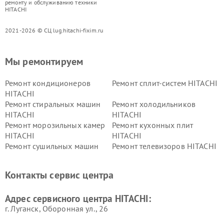
ремонту и обслуживанию техники
HITACHI
2021-2026 © СЦ lug.hitachi-fixim.ru
Мы ремонтируем
Ремонт кондиционеров
Ремонт сплит-систем HITACHI
HITACHI
Ремонт стиральных машин
Ремонт холодильников
HITACHI
HITACHI
Ремонт морозильных камер
Ремонт кухонных плит
HITACHI
HITACHI
Ремонт сушильных машин
Ремонт телевизоров HITACHI
HITACHI
Ремонт систем хранения
Ремонт снегоуборщиков
Контакты сервис центра
данных HITACHI
HITACHI
Ремонт варочных панелей
Ремонт водонагревателей
Адрес сервисного центра HITACHI:
HITACHI
HITACHI
г. Луганск, Оборонная ул., 26