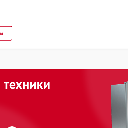
ны
 техники