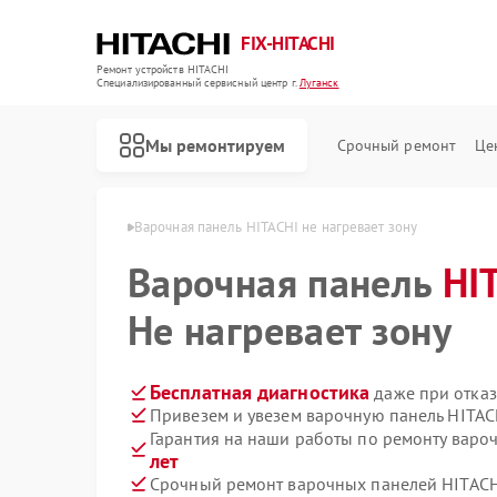
FIX-HITACHI
Ремонт устройств HITACHI
Специализированный cервисный центр г.
Луганск
Мы ремонтируем
Срочный ремонт
Це
 HITACHI в Луганске
Варочная панель HITACHI не нагревает зону
Варочная панель
HI
Не нагревает зону
Бесплатная диагностика
даже при отказ
Привезем и увезем варочную панель HITAC
Гарантия на наши работы по ремонту варо
лет
Срочный ремонт варочных панелей HITACHI
Ремонт кондиционеров HITACHI
Ремонт стиральных машин HITACHI
Ремонт холодильников HITACHI
Ремонт морозильных камер HITACHI
Ремонт кухонных плит HITACHI
Ремонт сушильных машин HITACHI
Ремонт систем хранения данных HITACHI
Ремонт снегоуборщиков HITACHI
Ремонт водонагревателей HITACHI
Ремонт посудомоечных машин HITACHI