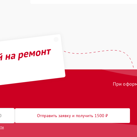
й на ремонт
При оформл
Отправить заявку и получить 1500 ₽
сти