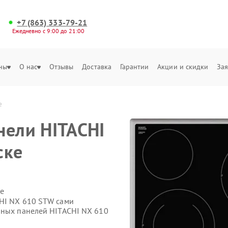
+7 (863) 333-79-21
Ежедневно с 9:00 до 21:00
ны
О нас
Отзывы
Доставка
Гарантии
Акции и скидки
Зая
е
нели HITACHI
ске
е
CHI NX 610 STW сами
чных панелей HITACHI NX 610