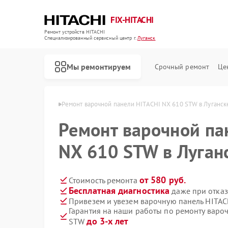
FIX-HITACHI
Ремонт устройств HITACHI
Специализированный cервисный центр г.
Луганск
Мы ремонтируем
Срочный ремонт
Це
 HITACHI в Луганске
Ремонт варочной панели HITACHI NX 610 STW в Луганск
Ремонт варочной па
NX 610 STW в Луган
от 580 руб.
Стоимость ремонта
Бесплатная диагностика
даже при отказ
Привезем и увезем варочную панель HITA
Гарантия на наши работы по ремонту варо
до 3-х лет
STW
Ремонт кондиционеров HITACHI
Ремонт стиральных машин HITACHI
Ремонт холодильников HITACHI
Ремонт морозильных камер HITACHI
Ремонт кухонных плит HITACHI
Ремонт сушильных машин HITACHI
Ремонт систем хранения данных HITACHI
Ремонт снегоуборщиков HITACHI
Ремонт водонагревателей HITACHI
Ремонт посудомоечных машин HITACHI