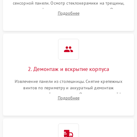
сенсорной панели. Осмотр стеклокерамики на трещины,
проверка конфорок на равномерность нагрева. Опрос
Подробнее
клиента о симптомах (не включается, не видит посуду,
щелкает).
2. Демонтаж и вскрытие корпуса
Извлечение панели из столешницы. Снятие крепежных
винтов по периметру и аккуратный демонтаж
стеклокерамической поверхности. Отсоединение шлейфов
Подробнее
сенсорного блока для доступа к силовым платам, катушкам
или ТЭНам.