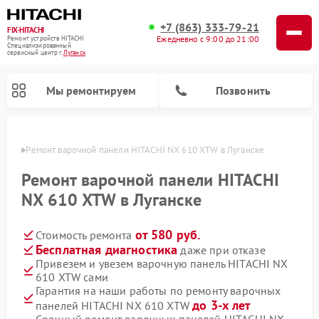
+7 (863) 333-79-21
FIX-HITACHI
Ежедневно с 9:00 до 21:00
Ремонт устройств HITACHI
Специализированный
cервисный центр г.
Луганск
Мы ремонтируем
Позвонить
анске
Ремонт варочной панели HITACHI NX 610 XTW в Луганске
Ремонт варочной панели HITACHI
NX 610 XTW в Луганске
от 580 руб.
Стоимость ремонта
Бесплатная диагностика
даже при отказе
Привезем и увезем варочную панель HITACHI NX
610 XTW сами
Ремонт систем хранения данных HITACHI
Ремонт кондиционеров HITACHI
Ремонт стиральных машин HITACHI
Ремонт морозильных камер HITACHI
Ремонт сушильных машин HITACHI
Ремонт водонагревателей HITACHI
Ремонт снегоуборщиков HITACHI
Ремонт посудомоечных машин HITACHI
Гарантия на наши работы по ремонту варочных
до 3-х лет
панелей HITACHI NX 610 XTW