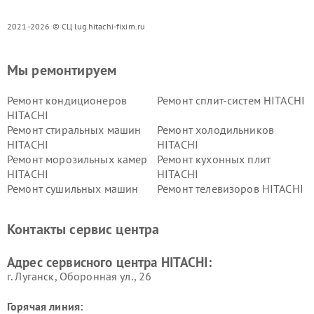
2021-2026 © СЦ lug.hitachi-fixim.ru
Мы ремонтируем
Ремонт кондиционеров
Ремонт сплит-систем HITACHI
HITACHI
Ремонт стиральных машин
Ремонт холодильников
HITACHI
HITACHI
Ремонт морозильных камер
Ремонт кухонных плит
HITACHI
HITACHI
Ремонт сушильных машин
Ремонт телевизоров HITACHI
HITACHI
Ремонт систем хранения
Ремонт снегоуборщиков
Контакты сервис центра
данных HITACHI
HITACHI
Ремонт варочных панелей
Ремонт водонагревателей
Адрес сервисного центра HITACHI:
HITACHI
HITACHI
г. Луганск, Оборонная ул., 26
Горячая линия: