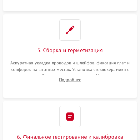
проводки.
5. Сборка и герметизация
Аккуратная укладка проводов и шлейфов, фиксация плат и
конфорок на штатных местах. Установка стеклокерамики с
проверкой равномерности зазоров. Нанесение
Подробнее
термостойкого герметика или укладка уплотнительной
ленты по контуру.
6. Финальное тестирование и калибровка