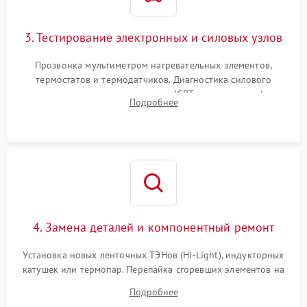
3. Тестирование электронных и силовых узлов
Прозвонка мультиметром нагревательных элементов,
термостатов и термодатчиков. Диагностика силового
модуля, реле, диодных мостов и IGBT-транзисторов (для
Подробнее
индукции). Проверка кранов и газ-контроля (для газовых
панелей).
4. Замена деталей и компонентный ремонт
Установка новых ленточных ТЭНов (Hi-Light), индукторных
катушек или термопар. Перепайка сгоревших элементов на
плате управления, восстановление токопроводящих
Подробнее
дорожек. Очистка контактов и замена поврежденной